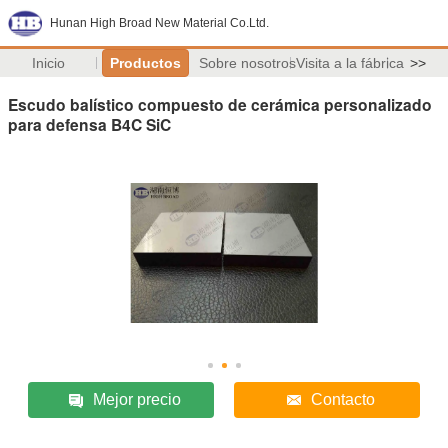
Hunan High Broad New Material Co.Ltd.
Inicio
Productos
Sobre nosotros
Visita a la fábrica
>>
Escudo balístico compuesto de cerámica personalizado
para defensa B4C SiC
Mejor precio
Contacto