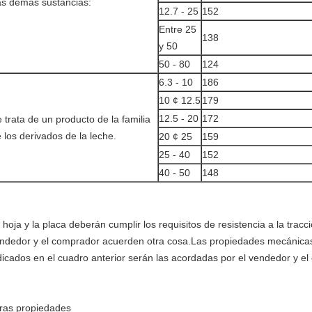
s demás sustancias:
12.7 - 25
152
Entre 25
138
y 50
50 - 80
124
6.3 - 10
186
10 ¢ 12.5
179
12.5 - 20
172
 trata de un producto de la familia
 los derivados de la leche.
20 ¢ 25
159
25 - 40
152
40 - 50
148
 hoja y la placa deberán cumplir los requisitos de resistencia a la tracc
ndedor y el comprador acuerden otra cosa.Las propiedades mecánica
dicados en el cuadro anterior serán las acordadas por el vendedor y el
ras propiedades