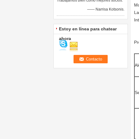
Trabajamos bien como mejores socios.
Mo
—— Narrisa Kotsonis.
La
In
Estoy en línea para chatear
ahora
Pr
Al
Se