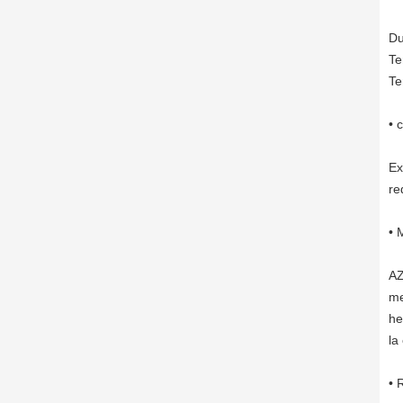
Du
Te
Te
• 
Ex
re
• 
AZ
me
he
la
• 