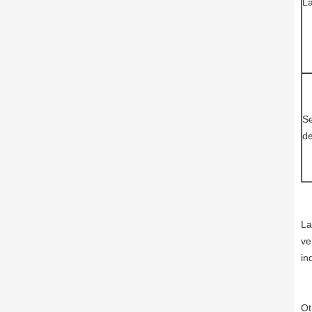
La
Se
de
La
ve
in
Ot