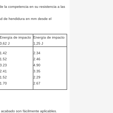
e la competencia en su resistencia a las
dad de hendidura en mm desde el
)
Energía de impacto
Energía de impacto
0,62 J
1,25 J
1.42
2.34
1.52
2.46
3.23
4.90
2.41
3.35
1.52
2.29
1.70
2.67
 acabado son fácilmente aplicables.