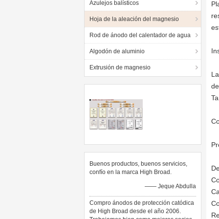
Azulejos balísticos
Pl
re
Hoja de la aleación del magnesio
es
Rod de ánodo del calentador de agua
In
Algodón de aluminio
Extrusión de magnesio
La
de
Ta
Co
Pr
Buenos productos, buenos servicios,
De
confío en la marca High Broad.
Co
—— Jeque Abdulla
Ca
Compro ánodos de protección catódica
Co
de High Broad desde el año 2006.
Re