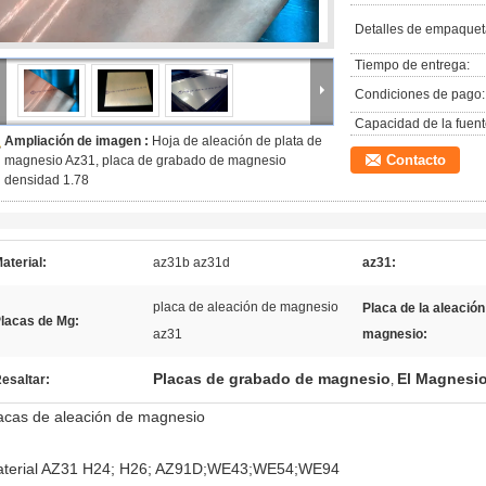
Detalles de empaquet
Tiempo de entrega:
Condiciones de pago:
Capacidad de la fuent
Ampliación de imagen :
Hoja de aleación de plata de
Contacto
magnesio Az31, placa de grabado de magnesio
densidad 1.78
aterial:
az31b az31d
az31:
placa de aleación de magnesio
Placa de la aleación
lacas de Mg:
az31
magnesio:
Placas de grabado de magnesio
El Magnesio 
esaltar:
,
acas de aleación de magnesio
terial AZ31 H24; H26; AZ91D;WE43;WE54;WE94