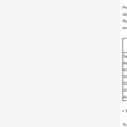
Pe
ab
Re
en
Se
de
6
3
5
2
A
• 
To