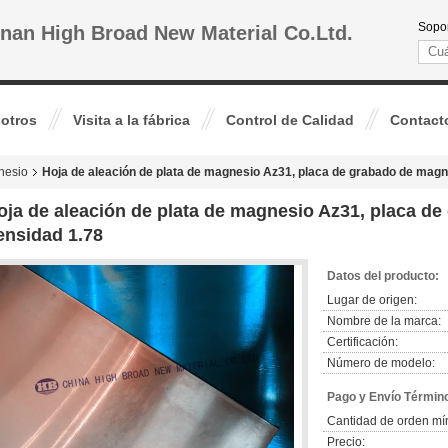
Sopor
nan High Broad New Material Co.Ltd.
otros
Visita a la fábrica
Control de Calidad
Contact
nesio
Hoja de aleación de plata de magnesio Az31, placa de grabado de magn
oja de aleación de plata de magnesio Az31, placa d
ensidad 1.78
Datos del producto:
Lugar de origen:
Nombre de la marca:
Certificación:
Número de modelo:
Pago y Envío Términ
Cantidad de orden mí
Precio: