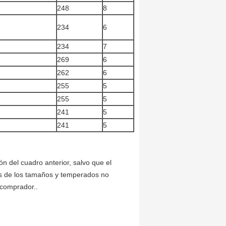
248
8
234
6
234
7
269
6
262
6
255
5
255
5
241
5
241
5
ión del cuadro anterior, salvo que el
s de los tamaños y temperados no
 comprador..