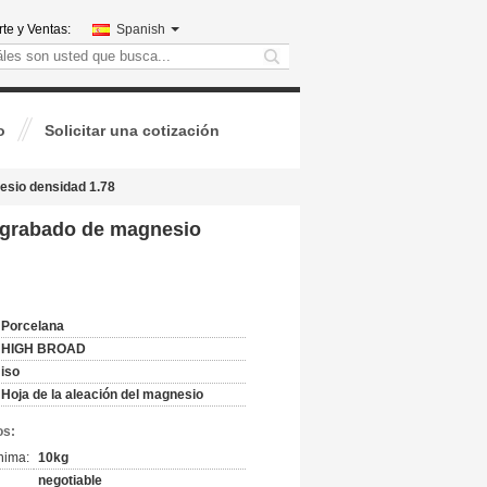
te y Ventas:
Spanish
search
o
Solicitar una cotización
esio densidad 1.78
e grabado de magnesio
Porcelana
HIGH BROAD
iso
Hoja de la aleación del magnesio
os:
nima:
10kg
negotiable