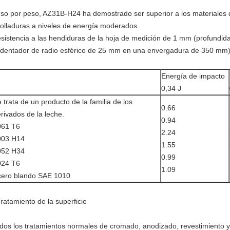
so por peso, AZ31B-H24 ha demostrado ser superior a los materiales d
olladuras a niveles de energía moderados.
sistencia a las hendiduras de la hoja de medición de 1 mm (profundi
dentador de radio esférico de 25 mm en una envergadura de 350 mm
Energía de impacto
0,34 J
 trata de un producto de la familia de los
0.66
rivados de la leche.
0.94
061 T6
2.24
003 H14
1.55
052 H34
0.99
024 T6
1.09
cero blando SAE 1010
Tratamiento de la superficie
dos los tratamientos normales de cromado, anodizado, revestimiento y