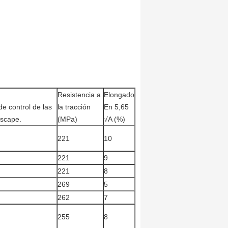
Resistencia a
Elongado
de control de las
la tracción
En 5,65
escape.
(MPa)
√A (%)
221
10
221
9
221
8
269
5
262
7
255
8