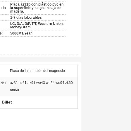
Placa az31b con plástico pvc en
ado:
la superficie y luego en caja de
madera.
1-7 días laborables
LC, D/A, D/P, T/T, Western Union,
MoneyGram
e:
5000MT/Year
Placa de la aleación del magnesio
az31 az61 az91 we43 we54 we94 zk60
 del
am60
Billet