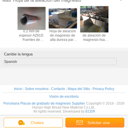
Más
enido de
0.2 mm de
Hoja de aleación
Plata pulida placa
99.9 Pl
o en la
espesor AZ91D
de magnesio de
de aleación de
metálic
la de
Fuentes de
alta dureza para
magnesio lisa
magnesio 
sio se
magnesio para
CNC y
barra de barra
pureza d
 partir de
investigación de
estampación en
Tixotropic
de espeso
res de la
pruebas de
caliente AZ31
operación para la
de herram
Cambie la lengua
la de
altavoces de
Disolver
resistencia
para acce
esio.
teléfonos
específica
Spanish
celulares 0,1 mm
Inicio
|
Sobre nosotros
|
Contacto
|
Mapa del Sitio
|
Privacy Policy
Visión de escritorio
Porcelana Placas de grabado de magnesio Supplier.
Copyright © 2016 - 2026
Hunan High Broad New Material Co.Ltd..
All rights reserved. Developed by
ECER
Chatea
Solicitar una