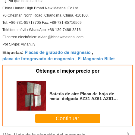
- ¿ Por qué no lo haces?
China Hunan High Broad New Material Co.Ltd.
70 Chezhan North Road, Changsha, China, 410100.
Tel: +86-731-85717705 Fax: +86-731-85716569
Teléfono móvil / WhatsApp: +86-139-7488-3816
El correo electrónico: vivian@hbnewmaterial.com
Por Skype: vivian.jjy
Placas de grabado de magnesio
Etiquetas:
,
placa de fotogravado de magnesio
El Magnesio Billet
,
Obtenga el mejor precio por
Batería de aire Placa de hoja de
metal delgada AZ31 AZ61 AZ91
Alta capacidad Magnesio 0,1 mm
0,2 mm 0,3 mm espesor
Continuar
Hoja de la aleación del magnesio