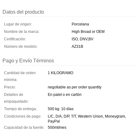
Datos del producto
Lugar de origen:
Porcelana
Nombre de la marca:
High Broad or OEM
Certificación:
ISO, DNV,BV
Número de modelo:
AZ31B
Pago y Envío Términos
Cantidad de orden
1 KILOGRAMO
mínima:
Precio:
negotiable as per order quantity
Detalles de
En palet o en cartón
empaquetado:
Tiempo de entrega:
500 kg: 10 días
Condiciones de pago:
L/C, D/A, D/P, T/T, Western Union, Moneygram,
PayPal
Capacidad de la fuente:
500mt/mes