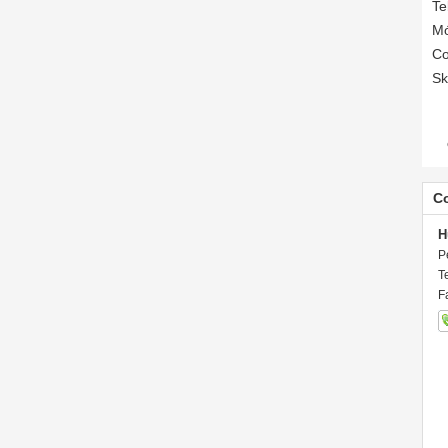
Te
Mó
Co
Sk
C
H
P
T
F