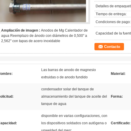
Detalles de empaquet
Tiempo de entrega:
Condiciones de pago:
Ampliación de imagen :
Anodos de Mg Calentador de
Capacidad de la fuent
agua Reemplazo de ánodo con diámetros de 0,500" a
2,562" con tapas de acero inoxidable
Contacto
Las barras de anodo de magnesio
Nombre:
Material:
extruidas o de anodo fundido
condensador solar del tanque de
olicitud:
almacenamiento del tanque de aceite del
Forma:
tanque de agua
disponible en varias configuraciones, con
apacidad:
los dispositivos soldados con autógena o
Certificado:
unwelded del merc