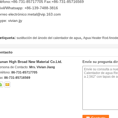
léfono:+86-731-85717705 Fax:+86-731-85716569
vil/Whatsapp: +86-139-7488-3816
rreo electrónico:
metal@vip.163.com
ype: vivian.jjy
,
etiqueta:
sustitución del ánodo del calentador de agua
Agua Heater Rod Anod
ontacto
unan High Broad New Material Co.Ltd.
Envíe su pregunta di
ersona de Contacto:
Mrs. Vivian Jiang
eléfono:
86-731-85717705
ax:
86-731-85716569