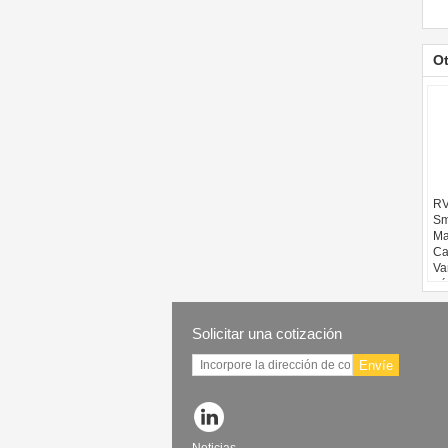
O
RV
Sm
Ma
Ca
Va
nú
Solicitar una cotización
Envíe