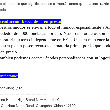
e el acero, lo que significa que se corroerán antes que el acero, razón po
odo.
ntroducción breve de la empresa:
estros ánodos se envían a todo el mundo, especialmente a Amé
rededor de 5000 toneladas por año. Nuestros productos son p
boratorio externo independiente en EE. UU. para mantener la 
estra planta posee recursos de materia prima, por lo que pod
en precio.
ambién podemos aceptar ánodos personalizados con su logoti
ontáctame:
vian Jiang (Sra.)
--------------------------------------
ina Hunan High Broad New Material Co.Ltd.
 Chezhan North Road, Changsha, China 410100