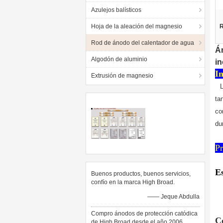
Azulejos balísticos
Hoja de la aleación del magnesio
R
Rod de ánodo del calentador de agua
Á
Algodón de aluminio
in
I
Extrusión de magnesio
L
ta
co
du
Pr
E
Buenos productos, buenos servicios,
confío en la marca High Broad.
—— Jeque Abdulla
Compro ánodos de protección catódica
C
de High Broad desde el año 2006.