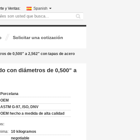
te y Ventas:
Spanish
search
o
Solicitar una cotización
os de 0,500" a 2,562" con tapas de acero
o con diámetros de 0,500" a
Porcelana
OEM
ASTM G-97, ISO, DNV
OEM hecho a medida de alta calidad
os:
nima:
10 kilogramos
negotiable