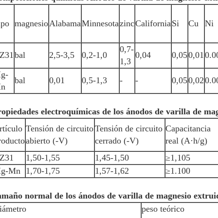
ipo
magnesio
Alabama
Minnesota
zinc
California
Si
Cu
Ni
0,7-
Z31
bal
2,5-3,5
0,2-1,0
0,04
0,05
0,01
0.0
1,3
g-
bal
0,01
0,5-1,3
-
-
0,05
0,02
0.0
n
opiedades electroquímicas de los ánodos de varilla de ma
rtículo
Tensión de circuito
Tensión de circuito
Capacitancia
roducto
abierto (-V)
cerrado (-V)
real (A·h/g)
Z31
1,50-1,55
1,45-1,50
≥1,105
g-Mn
1,70-1,75
1,57-1,62
≥1.100
amaño normal de los ánodos de varilla de magnesio extrui
iámetro
peso teórico