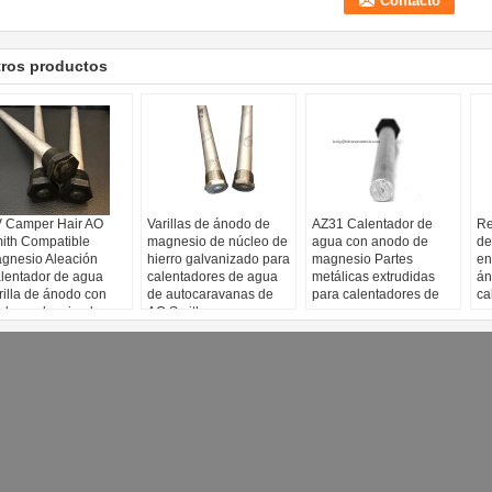
tros productos
 Camper Hair AO
Varillas de ánodo de
AZ31 Calentador de
Re
ith Compatible
magnesio de núcleo de
agua con anodo de
de
gnesio Aleación
hierro galvanizado para
magnesio Partes
en
lentador de agua
calentadores de agua
metálicas extrudidas
án
rilla de ánodo con
de autocaravanas de
para calentadores de
ca
cleo galvanizado
AO Smith
agua
ga