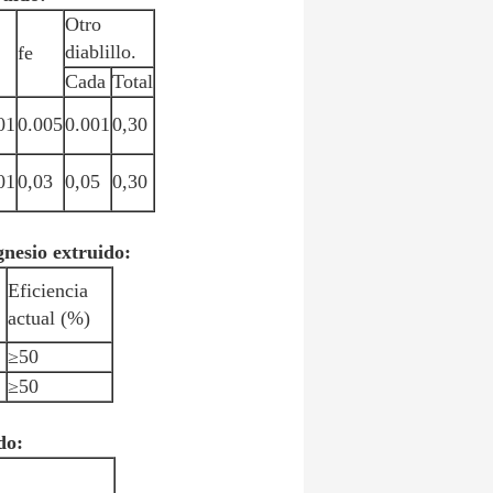
Otro
diablillo.
fe
Cada
Total
01
0.005
0.001
0,30
01
0,03
0,05
0,30
gnesio extruido:
Eficiencia
actual (%)
≥50
≥50
do: