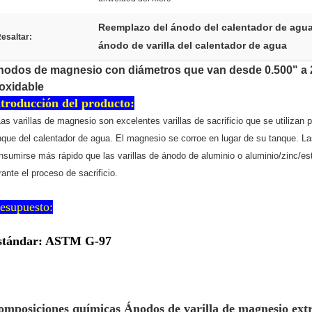
Reemplazo del ánodo del calentador de agu
esaltar:
ánodo de varilla del calentador de agua
nodos de magnesio con diámetros que van desde 0.500" a 2
oxidable
ntroducción del producto:
as varillas de magnesio son excelentes varillas de sacrificio que se utilizan pa
nque del calentador de agua. El magnesio se corroe en lugar de su tanque. La
nsumirse más rápido que las varillas de ánodo de aluminio o aluminio/zinc/es
rante el proceso de sacrificio.
esupuesto:
stándar: ASTM G-97
omposiciones químicas Ánodos de varilla de magnesio ext