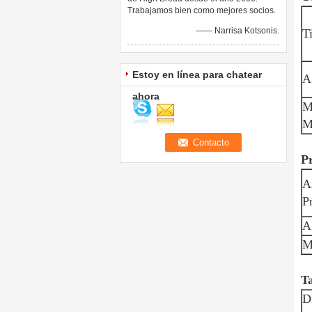
Trabajamos bien como mejores socios.
—— Narrisa Kotsonis.
T
Estoy en línea para chatear
A
ahora
M
M
Pr
A
P
A
M
T
D