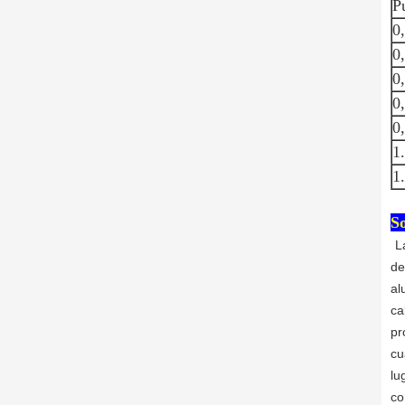
P
0
0
0
0
0
1
1
So
L
de
al
ca
pr
cu
lu
co