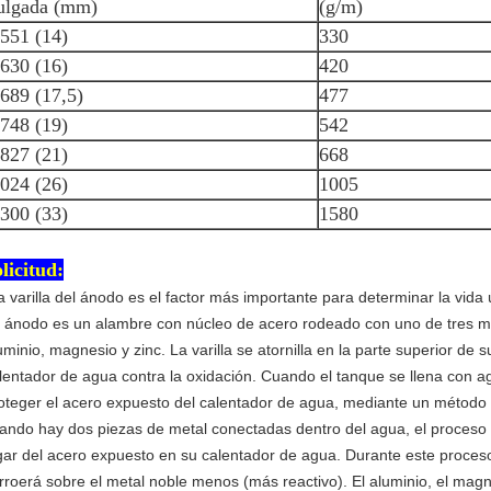
ulgada (mm)
(g/m)
,551 (14)
330
,630 (16)
420
,689 (17,5)
477
,748 (19)
542
,827 (21)
668
.024 (26)
1005
.300 (33)
1580
licitud:
a varilla del ánodo es el factor más importante para determinar la vida 
 ánodo es un alambre con núcleo de acero rodeado con uno de tres met
uminio, magnesio y zinc. La varilla se atornilla en la parte superior de
lentador de agua contra la oxidación. Cuando el tanque se llena con agu
oteger el acero expuesto del calentador de agua, mediante un método lla
ando hay dos piezas de metal conectadas dentro del agua, el proceso h
gar del acero expuesto en su calentador de agua. Durante este proces
rroerá sobre el metal noble menos (más reactivo). El aluminio, el ma