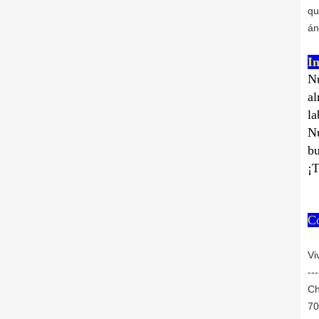
qu
án
I
Nu
al
la
Nu
bu
¡T
C
Vi
---
Ch
70