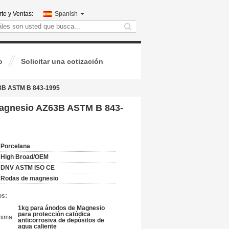
te y Ventas:
Spanish
search
o
Solicitar una cotización
63B ASTM B 843-1995
 magnesio AZ63B ASTM B 843-
Porcelana
High Broad/OEM
DNV ASTM ISO CE
Rodas de magnesio
os:
1kg para ánodos de Magnesio
para protección catódica
nima:
anticorrosiva de depósitos de
agua caliente