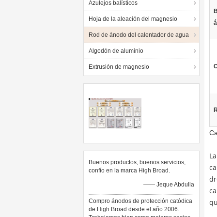
Azulejos balísticos
B
Hoja de la aleación del magnesio
á
Rod de ánodo del calentador de agua
Algodón de aluminio
C
Extrusión de magnesio
R
Ca
La
Buenos productos, buenos servicios,
ca
confío en la marca High Broad.
dr
—— Jeque Abdulla
ca
Compro ánodos de protección catódica
qu
de High Broad desde el año 2006.