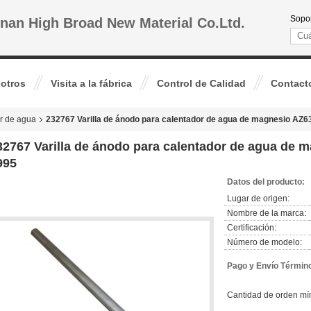
Sopor
nan High Broad New Material Co.Ltd.
otros
Visita a la fábrica
Control de Calidad
Contact
r de agua
232767 Varilla de ánodo para calentador de agua de magnesio AZ
32767 Varilla de ánodo para calentador de agua de
995
Datos del producto:
Lugar de origen:
Nombre de la marca:
Certificación:
Número de modelo:
Pago y Envío Términ
Cantidad de orden mí