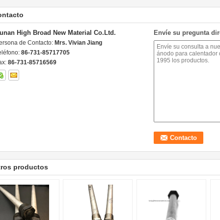
ontacto
unan High Broad New Material Co.Ltd.
Envíe su pregunta di
ersona de Contacto:
Mrs. Vivian Jiang
eléfono:
86-731-85717705
ax:
86-731-85716569
tros productos