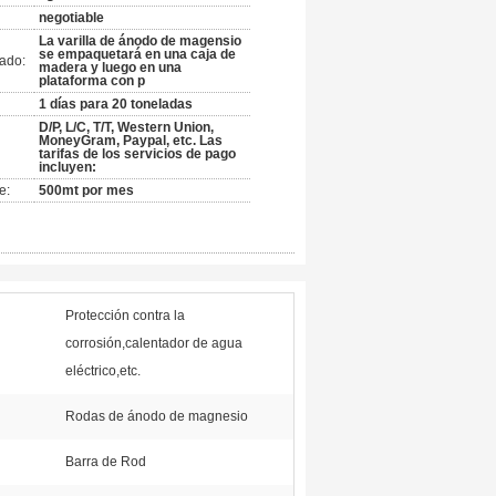
negotiable
La varilla de ánodo de magensio
se empaquetará en una caja de
ado:
madera y luego en una
plataforma con p
1 días para 20 toneladas
D/P, L/C, T/T, Western Union,
MoneyGram, Paypal, etc. Las
tarifas de los servicios de pago
incluyen:
e:
500mt por mes
Protección contra la
corrosión,calentador de agua
eléctrico,etc.
Rodas de ánodo de magnesio
Barra de Rod