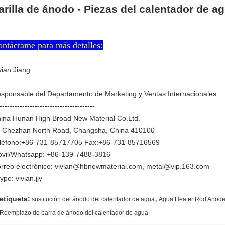
arilla de ánodo - Piezas del calentador de a
ntáctame para más detalles:
vian Jiang
sponsable del Departamento de Marketing y Ventas Internacionales
--------------------------------------
ina Hunan High Broad New Material Co.Ltd.
 Chezhan North Road, Changsha, China 410100
léfono:+86-731-85717705 Fax:+86-731-85716569
vil/Whatsapp: +86-139-7488-3816
rreo electrónico: vivian@hbnewmaterial.com, metal@vip.163.com
ype: vivian.jjy
,
etiqueta:
sustitución del ánodo del calentador de agua
Agua Heater Rod Anod
Reemplazo de barra de ánodo del calentador de agua