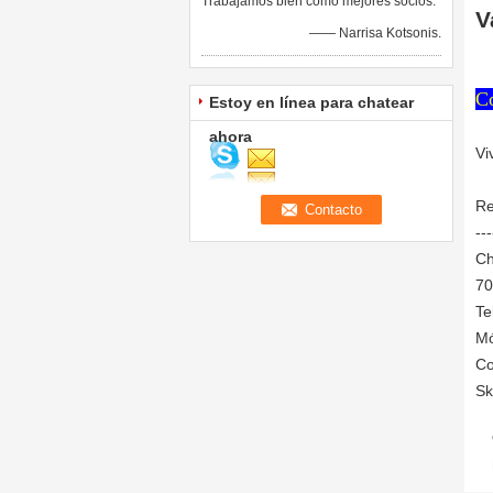
Trabajamos bien como mejores socios.
V
—— Narrisa Kotsonis.
Co
Estoy en línea para chatear
ahora
Vi
Re
---
Ch
70
Te
Mó
Co
Sk