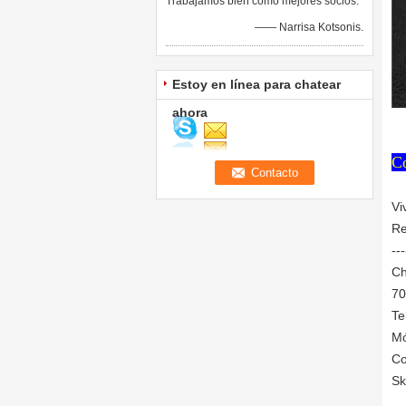
Trabajamos bien como mejores socios.
—— Narrisa Kotsonis.
Estoy en línea para chatear
ahora
Co
Vi
Re
---
Ch
70
Te
Mó
Co
Sk