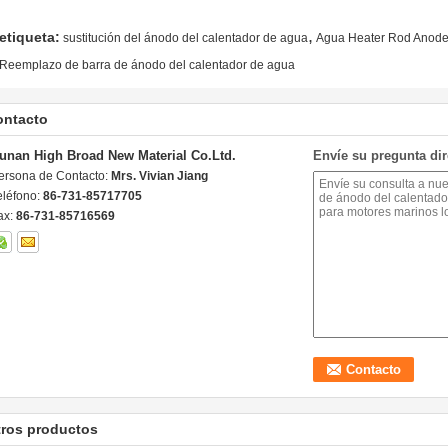
,
etiqueta:
sustitución del ánodo del calentador de agua
Agua Heater Rod Anod
Reemplazo de barra de ánodo del calentador de agua
ontacto
unan High Broad New Material Co.Ltd.
Envíe su pregunta di
ersona de Contacto:
Mrs. Vivian Jiang
eléfono:
86-731-85717705
ax:
86-731-85716569
tros productos