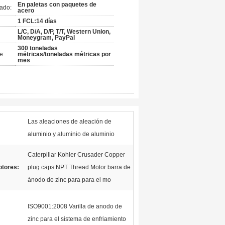
En paletas con paquetes de
ado:
acero
1 FCL:14 días
L/C, D/A, D/P, T/T, Western Union,
Moneygram, PayPal
300 toneladas
e:
métricas/toneladas métricas por
mes
Las aleaciones de aleación de
aluminio y aluminio de aluminio
Caterpillar Kohler Crusader Copper
otores:
plug caps NPT Thread Motor barra de
ánodo de zinc para para el mo
ISO9001:2008 Varilla de anodo de
zinc para el sistema de enfriamiento