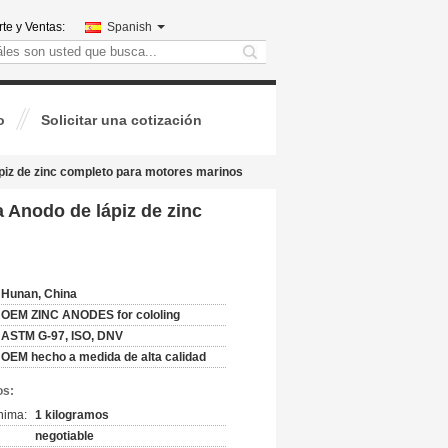
te y Ventas:
Spanish
search
o
Solicitar una cotización
piz de zinc completo para motores marinos
 Anodo de lápiz de zinc
Hunan, China
OEM ZINC ANODES for cololing
ASTM G-97, ISO, DNV
OEM hecho a medida de alta calidad
os:
nima:
1 kilogramos
negotiable