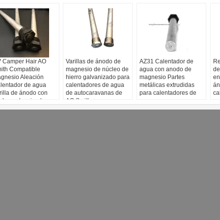
 Camper Hair AO
Varillas de ánodo de
AZ31 Calentador de
Re
ith Compatible
magnesio de núcleo de
agua con anodo de
de
gnesio Aleación
hierro galvanizado para
magnesio Partes
en
lentador de agua
calentadores de agua
metálicas extrudidas
án
rilla de ánodo con
de autocaravanas de
para calentadores de
ca
cleo galvanizado
AO Smith
agua
ga