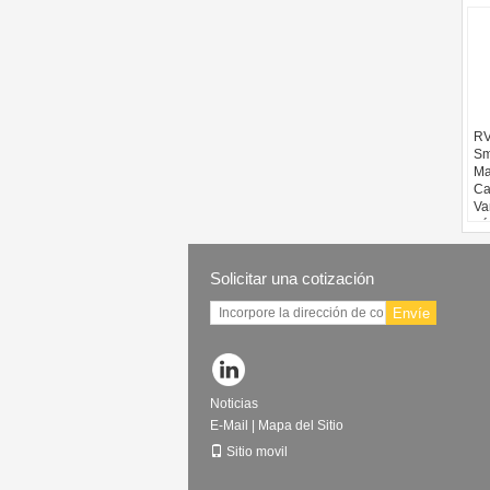
RV
Sm
Ma
Ca
Va
nú
Solicitar una cotización
Envíe
Noticias
E-Mail
|
Mapa del Sitio
Sitio movil