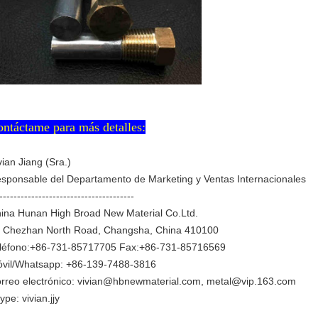
ntáctame para más detalles:
vian Jiang (Sra.)
sponsable del Departamento de Marketing y Ventas Internacionales
--------------------------------------
ina Hunan High Broad New Material Co.Ltd.
 Chezhan North Road, Changsha, China 410100
léfono:+86-731-85717705 Fax:+86-731-85716569
vil/Whatsapp: +86-139-7488-3816
rreo electrónico: vivian@hbnewmaterial.com, metal@vip.163.com
ype: vivian.jjy