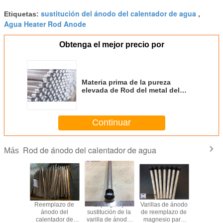
sustitución del ánodo del calentador de agua
Etiquetas:
,
Agua Heater Rod Anode
Obtenga el mejor precio por
Materia prima de la pureza
elevada de Rod del metal del
magnesio Rod del ánodo del
calentador de agua de ASTM
Continuar
Rod de ánodo del calentador de agua
Más
lentador
Reemplazo de
Enjuague y
Varillas de ánodo
RV Campe
ua con
ánodo del
sustitución de la
de reemplazo de
AO Sm
o de
calentador de
varilla de ánodo,
magnesio para
Compat