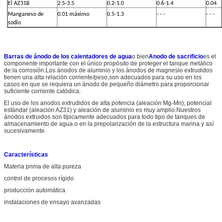
El AZ31B
2.5-3.5
0.2-1.0
0.6-1.4
0.04
Manganeso de
0.01 máximo
0.5-1.3
- - -
- - -
sodio
Barras de ánodo de los calentadores de agua
o bien
Anodo de sacrificio
es el
componente importante con el único propósito de proteger el tanque metálico
de la corrosión.Los ánodos de aluminio y los ánodos de magnesio extrudidos
tienen una alta relación corriente/peso,son adecuados para su uso en los
casos en que se requiera un ánodo de pequeño diámetro para proporcionar
suficiente corriente catódica.
El uso de los anodos extrudidos de alta potencia (aleación Mg-Mn), potencial
estándar (aleación AZ31) y aleación de aluminio es muy amplio.Nuestros
ánodos extruidos son típicamente adecuados para todo tipo de tanques de
almacenamiento de agua o en la prepolarización de la estructura marina y así
sucesivamente.
Características
Materia prima de alta pureza
control de procesos rígido
producción automática
instalaciones de ensayo avanzadas