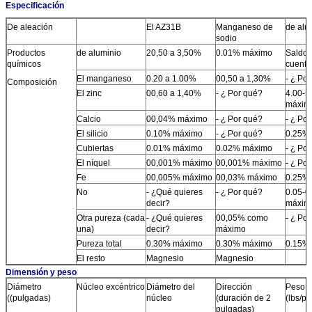
Especificación
De aleación
El AZ31B
Manganeso de
de alu
sodio
Productos
de aluminio
20,50 a 3,50%
0.01% máximo
Saldo 
químicos
cuenta
El manganeso
0.20 a 1.00%
00,50 a 1,30%
- ¿ Po
Composición
El zinc
00,60 a 1,40%
- ¿ Por qué?
4.00-5
máxim
Calcio
00,04% máximo
- ¿ Por qué?
- ¿ Po
El silicio
0.10% máximo
- ¿ Por qué?
0.25%
Cubiertas
0.01% máximo
0.02% máximo
- ¿ Po
El níquel
00,001% máximo
00,001% máximo
- ¿ Po
Fe
00,005% máximo
00,03% máximo
0.25%
No
- ¿Qué quieres
- ¿ Por qué?
0.05-0
decir?
máxim
Otra pureza (cada
- ¿Qué quieres
00,05% como
- ¿ Po
una)
decir?
máximo
Pureza total
0.30% máximo
0.30% máximo
0.15%
El resto
Magnesio
Magnesio
Dimensión y peso
Diámetro
Núcleo excéntrico
Diámetro del
Dirección
Peso
((pulgadas)
núcleo
(duración de 2
(lbs/p
pulgadas)