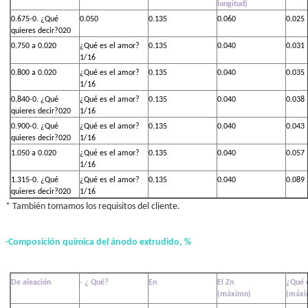
longitud)
0.675-0. ¿Qué
0.050
0.135
0.060
0.025
quieres decir?020
0.750 a 0.020
¿Qué es el amor?
0.135
0.040
0.031
1/16
0.800 a 0.020
¿Qué es el amor?
0.135
0.040
0.035
1/16
0.840-0. ¿Qué
¿Qué es el amor?
0.135
0.040
0.038
quieres decir?020
1/16
0.900-0. ¿Qué
¿Qué es el amor?
0.135
0.040
0.043
quieres decir?020
1/16
1.050 a 0.020
¿Qué es el amor?
0.135
0.040
0.057
1/16
1.315-0. ¿Qué
¿Qué es el amor?
0.135
0.040
0.089
quieres decir?020
1/16
* También tomamos los requisitos del cliente.
-
Composición química del ánodo extrudido, %
De aleación
- ¿ Qué?
En
El Zn
¿Qué 
(máximo)
(máxi