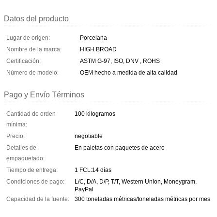
Datos del producto
Lugar de origen:
Porcelana
Nombre de la marca:
HIGH BROAD
Certificación:
ASTM G-97, ISO, DNV , ROHS
Número de modelo:
OEM hecho a medida de alta calidad
Pago y Envío Términos
Cantidad de orden
100 kilogramos
mínima:
Precio:
negotiable
Detalles de
En paletas con paquetes de acero
empaquetado:
Tiempo de entrega:
1 FCL:14 días
Condiciones de pago:
L/C, D/A, D/P, T/T, Western Union, Moneygram,
PayPal
Capacidad de la fuente:
300 toneladas métricas/toneladas métricas por mes