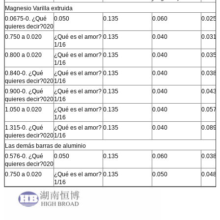
Magnesio Varilla extruida
0.0675-0. ¿Qué
0.050
0.135
0.060
0.025
quieres decir?020
0.750 a 0.020
¿Qué es el amor?
0.135
0.040
0.031
1/16
0.800 a 0.020
¿Qué es el amor?
0.135
0.040
0.035
1/16
0.840-0. ¿Qué
¿Qué es el amor?
0.135
0.040
0.038
quieres decir?020
1/16
0.900-0. ¿Qué
¿Qué es el amor?
0.135
0.040
0.043
quieres decir?020
1/16
1.050 a 0.020
¿Qué es el amor?
0.135
0.040
0.057
1/16
1.315-0. ¿Qué
¿Qué es el amor?
0.135
0.040
0.089
quieres decir?020
1/16
Las demás barras de aluminio
0.576-0. ¿Qué
0.050
0.135
0.060
0.038
quieres decir?020
0.750 a 0.020
¿Qué es el amor?
0.135
0.050
0.048
1/16