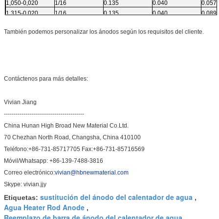
1,050-0,020
1/16
0.135
0.040
0.057
1,315-0,020
1/16
0.135
0.040
0,089
También podemos personalizar los ánodos según los requisitos del cliente.
Contáctenos para más detalles:
Vivian Jiang
-----------------------------------------
China Hunan High Broad New Material Co.Ltd.
70 Chezhan North Road, Changsha, China 410100
Teléfono:+86-731-85717705 Fax:+86-731-85716569
Móvil/Whatsapp: +86-139-7488-3816
Correo electrónico:
vivian@hbnewmaterial.com
Skype: vivian.jjy
sustitución del ánodo del calentador de agua
Etiquetas:
,
Agua Heater Rod Anode
,
Reemplazo de barra de ánodo del calentador de agua