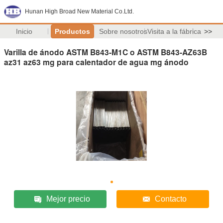
Hunan High Broad New Material Co.Ltd.
Inicio
Productos
Sobre nosotros
Visita a la fábrica
>>
Varilla de ánodo ASTM B843-M1C o ASTM B843-AZ63B
az31 az63 mg para calentador de agua mg ánodo
Mejor precio
Contacto