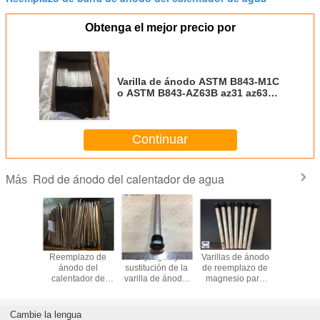
Obtenga el mejor precio por
Varilla de ánodo ASTM B843-M1C
o ASTM B843-AZ63B az31 az63
mg para calentador de agua mg
ánodo
Continuar
Rod de ánodo del calentador de agua
Más
lentador
Reemplazo de
Enjuague y
Varillas de ánodo
RV Campe
ua con
ánodo del
sustitución de la
de reemplazo de
AO Sm
o de
calentador de
varilla de ánodo,
magnesio para
Compat
o Partes
agua en forma de
mantenimiento
calentadores de
Magne
licas
barra, ánodo de
del calentador de
agua para
Aleac
das para
varilla del
agua
vehículos
Calentad
Cambie la lengua