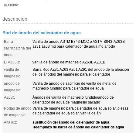
la fuente:
descripción
Rod de ánodo del calentador de agua
Barra
Varilla de ánodo ASTM B843-M1C o ASTM B843-AZ63B
az31 az63 mg para calentador de agua mg ánodo
sacrificatoria del
ánodo:
El AZ63B:
varilla de ánodo de magnesio AZ63B AZ31B
varilla de
Barra Rod AZ31 AZ63 AZ61 AZ91 del ánodo de la aleación
de los ánodos del magnesio para el calentador
magnesio:
ánodo de
Varilla de ánodo de sacrificio de varilla de metal de
magnesio fundido para calentador de agua
magnesio:
AZ63C:
Ánodos de varilla de magnesio fundido/ánodo de
calentador de agua de magnesio sacado
Rodas de ánodo
Varilla de magnesio para calentador de agua solar, piezas
de calentador de agua solar, varilla de án
de magnesio:
sustitución del ánodo del calentador de agua
Alta luz:
,
Reemplazo de barra de ánodo del calentador de agua