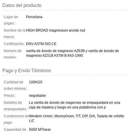
Datos del producto
Lugar de
Porcelana
origen:
Nombre de la
HIGH BROAD magnesium anode rod
marca:
Certificación:
DNV ASTM ISO CE
Número de
varilla de ánodo de magnesio AZ63B y varilla de ánodo de
magnesio AZ31B ASTM B 843-1995
modelo:
Pago y Envío Términos
Cantidad de
100KGS
orden mínima:
Precio:
negotiable
Detalles de
La varilla de ánodo de magensio se empaquetará en una
caja de madera y luego en una plataforma con p
empaquetado:
Condiciones de
Western Union, MoneyGram, T/T, D/P, D/A, Tarjeta de crédito
L/C
pago:
Capacidad de
5000 MT/year