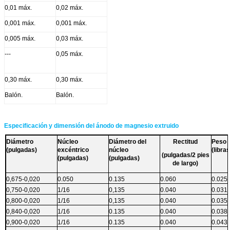
0,01 máx.
0,02 máx.
0,001 máx.
0,001 máx.
0,005 máx.
0,03 máx.
---
0,05 máx.
0,30 máx.
0,30 máx.
Balón.
Balón.
Especificación y dimensión del ánodo de magnesio extruido
Diámetro
Núcleo
Diámetro del
Rectitud
Peso
(pulgadas)
excéntrico
núcleo
(libra
(pulgadas/2 pies
(pulgadas)
(pulgadas)
de largo)
0,675-0,020
0.050
0.135
0.060
0.025
0,750-0,020
1/16
0,135
0.040
0.031
0,800-0,020
1/16
0,135
0.040
0.035
0,840-0,020
1/16
0.135
0.040
0.038
0,900-0,020
1/16
0.135
0.040
0.043