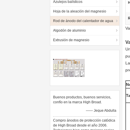
Azulejos balísticos
H
Hoja de la aleación del magnesio
R
Rod de ánodo del calentador de agua
Va
Algodón de aluminio
Extrusión de magnesio
Va
Un
pu
La
pr
N
T
Buenos productos, buenos servicios,
confío en la marca High Broad.
—— Jeque Abdulla
Compro ánodos de protección catódica
de High Broad desde el año 2006.