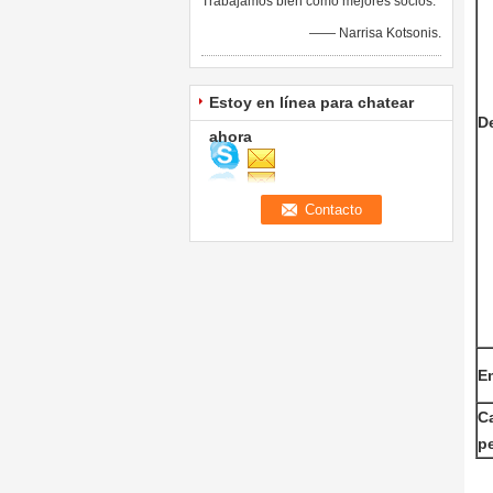
Trabajamos bien como mejores socios.
—— Narrisa Kotsonis.
Estoy en línea para chatear
D
ahora
E
C
p