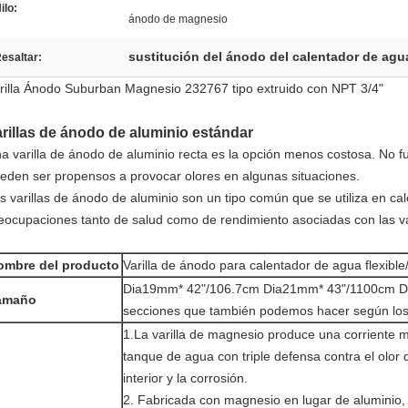
ilo:
ánodo de magnesio
sustitución del ánodo del calentador de agu
esaltar:
rilla Ánodo Suburban Magnesio 232767 tipo extruido con NPT 3/4"
rillas de ánodo de aluminio estándar
a varilla de ánodo de aluminio recta es la opción menos costosa. No 
eden ser propensos a provocar olores en algunas situaciones.
s varillas de ánodo de aluminio son un tipo común que se utiliza en c
eocupaciones tanto de salud como de rendimiento asociadas con las va
ombre del producto
Varilla de ánodo para calentador de agua flexib
Dia19mm* 42"/106.7cm Dia21mm* 43"/1100cm Di
amaño
secciones que también podemos hacer según los 
1.La varilla de magnesio produce una corriente m
tanque de agua con triple defensa contra el olor 
interior y la corrosión.
2. Fabricada con magnesio en lugar de aluminio, 