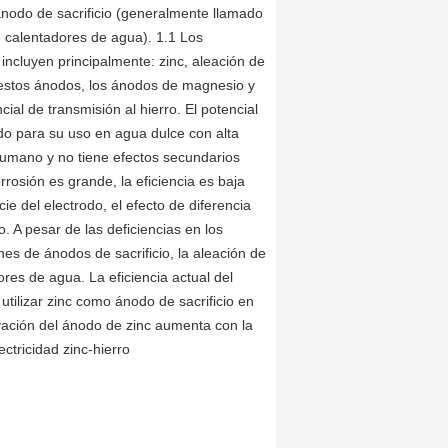
 ánodo de sacrificio (generalmente llamado
e calentadores de agua). 1.1 Los
 incluyen principalmente: zinc, aleación de
e estos ánodos, los ánodos de magnesio y
ial de transmisión al hierro. El potencial
ado para su uso en agua dulce con alta
humano y no tiene efectos secundarios
rosión es grande, la eficiencia es baja
ie del electrodo, el efecto de diferencia
. A pesar de las deficiencias en los
s de ánodos de sacrificio, la aleación de
res de agua. La eficiencia actual del
tilizar zinc como ánodo de sacrificio en
vación del ánodo de zinc aumenta con la
ctricidad zinc-hierro