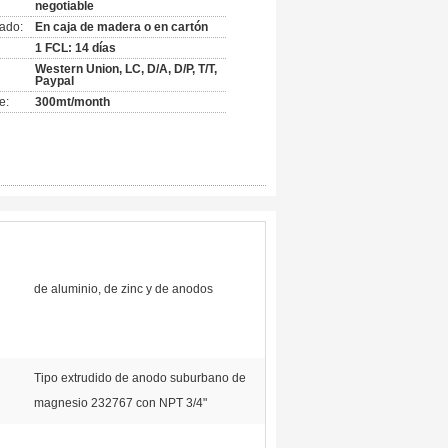
negotiable
ado:
En caja de madera o en cartón
1 FCL: 14 días
Western Union, LC, D/A, D/P, T/T,
Paypal
e:
300mt/month
de aluminio, de zinc y de anodos
Tipo extrudido de anodo suburbano de
magnesio 232767 con NPT 3/4"