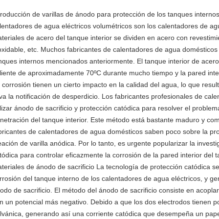
troducción de varillas de ánodo para protección de los tanques intern
lentadores de agua eléctricos volumétricos son los calentadores de a
teriales de acero del tanque interior se dividen en acero con revestim
oxidable, etc. Muchos fabricantes de calentadores de agua domésticos u
nques internos mencionados anteriormente. El tanque interior de acer
liente de aproximadamente 70ºC durante mucho tiempo y la pared inte
 corrosión tienen un cierto impacto en la calidad del agua, lo que resulta
eva la notificación de desperdicio. Los fabricantes profesionales de ca
ilizar ánodo de sacrificio y protección catódica para resolver el problema
netración del tanque interior. Este método está bastante maduro y co
bricantes de calentadores de agua domésticos saben poco sobre la pro
eación de varilla anódica. Por lo tanto, es urgente popularizar la invest
tódica para controlar eficazmente la corrosión de la pared interior del
teriales de ánodo de sacrificio La tecnología de protección catódica se 
rrosión del tanque interno de los calentadores de agua eléctricos, y 
odo de sacrificio. El método del ánodo de sacrificio consiste en acopla
n un potencial más negativo. Debido a que los dos electrodos tienen p
lvánica, generando así una corriente catódica que desempeña un papel