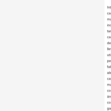
In
ca
ma
in
ta
ca
de
ll
ut
pe
fa
al
ca
ma
co
án
co
ga