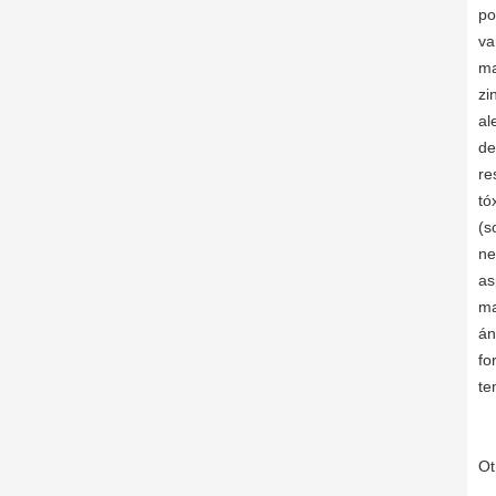
po
va
ma
zi
al
de
re
tó
(s
ne
as
ma
án
fo
te
Ot