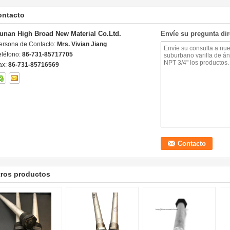
ontacto
unan High Broad New Material Co.Ltd.
Envíe su pregunta di
ersona de Contacto:
Mrs. Vivian Jiang
eléfono:
86-731-85717705
ax:
86-731-85716569
tros productos