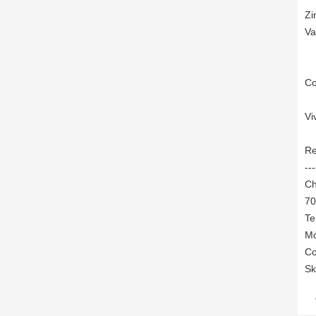
Zi
Va
Co
Vi
Re
---
Ch
70
Te
Mó
Co
Sk