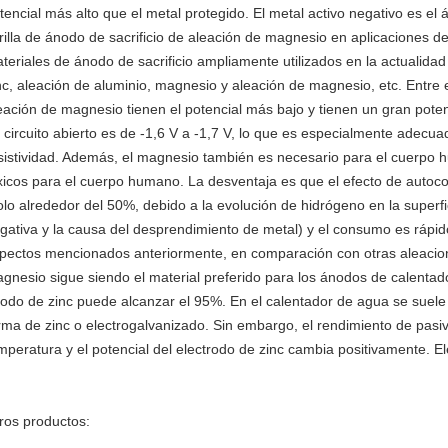
tencial más alto que el metal protegido. El metal activo negativo es el
rilla de ánodo de sacrificio de aleación de magnesio en aplicaciones d
teriales de ánodo de sacrificio ampliamente utilizados en la actualidad
nc, aleación de aluminio, magnesio y aleación de magnesio, etc. Entr
eación de magnesio tienen el potencial más bajo y tienen un gran potenc
 circuito abierto es de -1,6 V a -1,7 V, lo que es especialmente adecu
sistividad. Además, el magnesio también es necesario para el cuerpo 
xicos para el cuerpo humano. La desventaja es que el efecto de autocor
olo alrededor del 50%, debido a la evolución de hidrógeno en la superfic
gativa y la causa del desprendimiento de metal) y el consumo es rápido
pectos mencionados anteriormente, en comparación con otras aleacione
gnesio sigue siendo el material preferido para los ánodos de calentado
odo de zinc puede alcanzar el 95%. En el calentador de agua se suele u
rma de zinc o electrogalvanizado. Sin embargo, el rendimiento de pasi
mperatura y el potencial del electrodo de zinc cambia positivamente. Ele
ros productos: