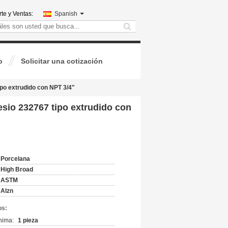
te y Ventas:
Spanish
search
o
Solicitar una cotización
po extrudido con NPT 3/4"
sio 232767 tipo extrudido con
Porcelana
High Broad
ASTM
Alzn
os:
nima:
1 pieza