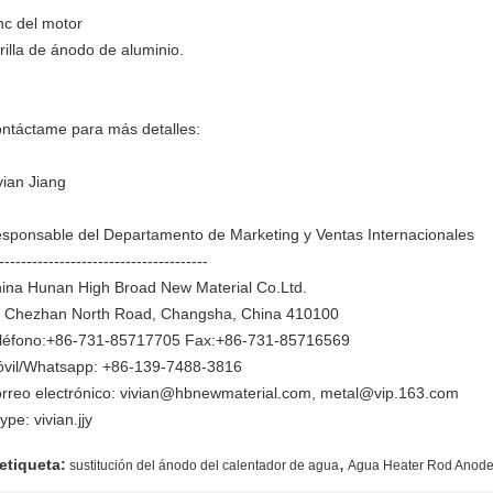
nc del motor
rilla de ánodo de aluminio.
ntáctame para más detalles:
vian Jiang
sponsable del Departamento de Marketing y Ventas Internacionales
--------------------------------------
ina Hunan High Broad New Material Co.Ltd.
 Chezhan North Road, Changsha, China 410100
léfono:+86-731-85717705 Fax:+86-731-85716569
vil/Whatsapp: +86-139-7488-3816
rreo electrónico: vivian@hbnewmaterial.com, metal@vip.163.com
ype: vivian.jjy
,
etiqueta:
sustitución del ánodo del calentador de agua
Agua Heater Rod Anod