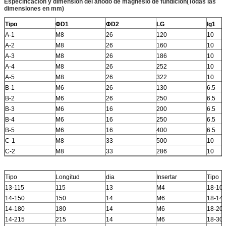
Especificación y dimensión del ánodo de magnesio de fundición
(Todas las
dimensiones en mm)
Tipo
ΦD1
ΦD2
LG
lg1
A-1
M8
26
120
10
A-2
M8
26
160
10
A-3
M8
26
186
10
A-4
M8
26
252
10
A-5
M8
26
322
10
B-1
M6
26
130
6.5
B-2
M6
26
250
6.5
B-3
M6
16
200
6.5
B-4
M6
16
250
6.5
B-5
M6
16
400
6.5
C-1
M8
33
500
10
C-2
M8
33
286
10
Tipo
Longitud
dia
Insertar
Tipo
13-115
115
13
M4
18-10
14-150
150
14
M6
18-14
14-180
180
14
M6
18-20
14-215
215
14
M6
18-30