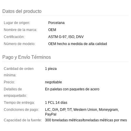
Datos del producto
Lugar de origen:
Porcelana
Nombre de la marca:
OEM
Certificación:
ASTM G-97, ISO, DNV
Número de modelo:
OEM hecho a medida de alta calidad
Pago y Envío Términos
Cantidad de orden
1 pieza
mínima:
Precio:
negotiable
Detalles de
En paletas con paquetes de acero
empaquetado:
Tiempo de entrega:
1 FCL:14 días
Condiciones de pago:
L/C, D/A, D/P, T/T, Western Union, Moneygram,
PayPal
Capacidad de la fuente:
300 toneladas métricas/toneladas métricas por mes