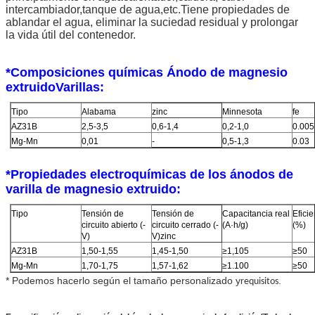
intercambiador,
tanque de agua
,etc.
Tiene propiedades de
ablandar el agua, eliminar la suciedad residual y prolongar
la vida útil del contenedor.
*
Composiciones químicas Ánodo de magnesio
extruido
Varillas
:
Tipo
Alabama
zinc
Minnesota
fe
AZ31B
2,5-3,5
0,6-1,4
0,2-1,0
0.005
Mg-Mn
0,01
-
0,5-1,3
0.0
3
*
Propiedades electroquímicas de los ánodos de
varilla de magnesio extruido:
Tipo
Tensión de
Tensión de
Capacitancia real
Eficie
circuito abierto (-
circuito cerrado (-
(A·h/g)
(%)
V)
V)
zinc
AZ31B
1,50-1,55
1,45-1,50
≥1,105
≥50
Mg-Mn
1,70-1,75
1,57-1,62
≥1.100
≥50
* Podemos hacerlo según el tamaño personalizado y
.
requisitos