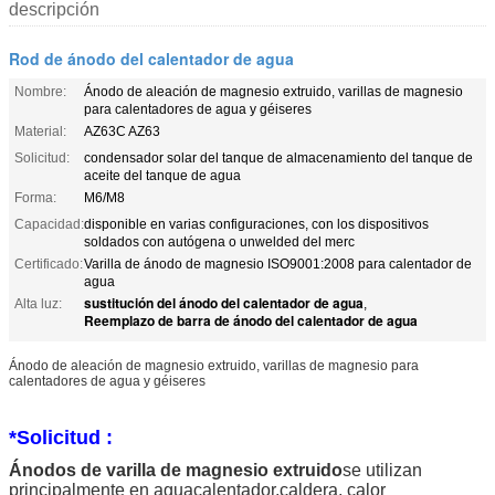
descripción
Rod de ánodo del calentador de agua
Nombre:
Ánodo de aleación de magnesio extruido, varillas de magnesio
para calentadores de agua y géiseres
Material:
AZ63C AZ63
Solicitud:
condensador solar del tanque de almacenamiento del tanque de
aceite del tanque de agua
Forma:
M6/M8
Capacidad:
disponible en varias configuraciones, con los dispositivos
soldados con autógena o unwelded del merc
Certificado:
Varilla de ánodo de magnesio ISO9001:2008 para calentador de
agua
sustitución del ánodo del calentador de agua
Alta luz:
,
Reemplazo de barra de ánodo del calentador de agua
Ánodo de aleación de magnesio extruido, varillas de magnesio para
calentadores de agua y géiseres
*
Solicitud :
Ánodos de varilla de magnesio extruido
se utilizan
principalmente en agua
calentador,
caldera, calor