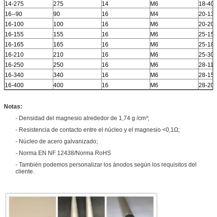
14-275
275
14
M6
18-40
16--90
90
16
M4
20-13
16-100
100
16
M6
20-20
16-155
155
16
M6
25-15
16-165
165
16
M6
25-18
16-210
210
16
M6
25-30
16-250
250
16
M6
28-110
16-340
340
16
M6
28-15
16-400
400
16
M6
28-20
Notas:
- Densidad del magnesio alrededor de 1,74 g /cm³;
- Resistencia de contacto entre el núcleo y el magnesio <0,1Ω;
- Núcleo de acero galvanizado;
- Norma EN NF 12438/Norma RoHS
- También podemos personalizar los ánodos según los requisitos del
cliente.