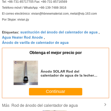
Tel: +86-731-85717705 Fax: +86-731-85716569
Teléfono móvil / WhatsApp: +86-139-7488-3816
El correo electrónico: vivian@hbnewmaterial.com, metal@vip.163.com
Por Skype: vivian.jjy
sustitución del ánodo del calentador de agua
Etiquetas:
,
Agua Heater Rod Anode
,
Ánodo de varilla de calentador de agua
Obtenga el mejor precio por
Ánodo SOLAR Rod del
calentador de agua de la lechería
de la caravana del magnesio para
los tanques montados en el
tejado y del piso
Continuar
Rod de ánodo del calentador de agua
Más