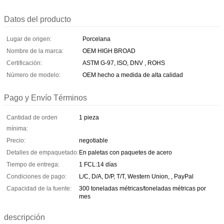
Datos del producto
Lugar de origen:
Porcelana
Nombre de la marca:
OEM HIGH BROAD
Certificación:
ASTM G-97, ISO, DNV , ROHS
Número de modelo:
OEM hecho a medida de alta calidad
Pago y Envío Términos
Cantidad de orden
1 pieza
mínima:
Precio:
negotiable
Detalles de empaquetado:
En paletas con paquetes de acero
Tiempo de entrega:
1 FCL:14 días
Condiciones de pago:
L/C, D/A, D/P, T/T, Western Union, , PayPal
Capacidad de la fuente:
300 toneladas métricas/toneladas métricas por
mes
descripción