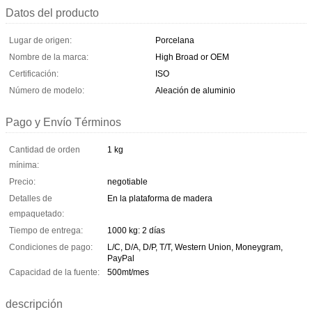
Datos del producto
Lugar de origen:
Porcelana
Nombre de la marca:
High Broad or OEM
Certificación:
ISO
Número de modelo:
Aleación de aluminio
Pago y Envío Términos
Cantidad de orden
1 kg
mínima:
Precio:
negotiable
Detalles de
En la plataforma de madera
empaquetado:
Tiempo de entrega:
1000 kg: 2 días
Condiciones de pago:
L/C, D/A, D/P, T/T, Western Union, Moneygram,
PayPal
Capacidad de la fuente:
500mt/mes
descripción