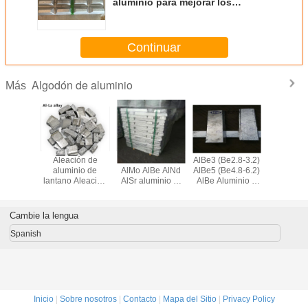
aluminio para mejorar los
productos de aleación de
aluminio
Continuar
Algodón de aluminio
Más
 Ser
Aleación de
AlTi AlSi AlFe
AlBe3 (Be2.8-3.2)
Ceriu
iones
aluminio de
AlMo AlBe AlNd
AlBe5 (Be4.8-6.2)
aleación p
ales de
lantano Aleación
AlSr aluminio al
AlBe Aluminio y
de alum
inio
de LaAl, aleación
aleación maestra
berilo de aleación
AlCe1
de aluminio de
maestra
Ceriu
tierras raras para
aleació
Cambie la lengua
endurecedores
tierras ra
refinaci
Spanish
gran
Inicio
|
Sobre nosotros
|
Contacto
|
Mapa del Sitio
|
Privacy Policy