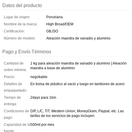
Datos del producto
Lugar de origen:
Porcelana
Nombre de la marca:
High Broad/OEM
Certificación:
GB,ISO
Número de modelo:
Aleación maestra de vanadio y aluminio
Pago y Envío Términos
Cantidad de
1 kg para aleación maestra de vanadio y aluminio | Aleación
maestra a base de aluminio
orden mínima:
Precio:
negotiable
Detalles de
En bolsa de plástico al vacío y luego en tambores de acero
empaquetado:
Tiempo de
2days para 1ton
entrega:
Condiciones de
D/P, L/C, T/T, Western Union, MoneyGram, Paypal, etc. Las
tarifas de los servicios de pago incluyen:
pago:
Capacidad de la
500mt por mes
fuente: