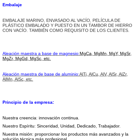
Embalaje
EMBALAJE MARINO, ENVASADO AL VACÍO, PELÍCULA DE
PLÁSTICO EMBALADO Y PUESTO EN UN TAMBOR DE HIERRO
CON VACÍO. TAMBIÉN COMO REQUISITO DE LOS CLIENTES.
Aleación maestra a base de magnesio:
MgCa, MgMn, MgY, MgSr,
MgZr, MgGd, MgSc, etc.
Aleación maestra de base de aluminio:
AlTi, AlCu, AlV, AlSr, AlZr,
AlMn, AlSc, etc.
Principio de la empresa:
Nuestra creencia: innovación continua.
Nuestro Espíritu: Sinceridad, Unidad, Dedicado, Trabajador.
Nuestra misión: proporcionar los productos más avanzados y la
solución técnica más profesional.