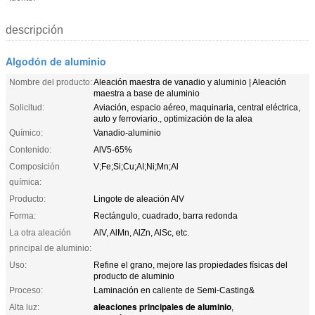
descripción
Algodón de aluminio
Nombre del producto:
Aleación maestra de vanadio y aluminio | Aleación
maestra a base de aluminio
Solicitud:
Aviación, espacio aéreo, maquinaria, central eléctrica,
auto y ferroviario., optimización de la alea
Químico:
Vanadio-aluminio
Contenido:
AlV5-65%
Composición
V;Fe;Si;Cu;AI;Ni;Mn;Al
química:
Producto:
Lingote de aleación AlV
Forma:
Rectángulo, cuadrado, barra redonda
La otra aleación
AlV, AlMn, AlZn, AlSc, etc.
principal de aluminio:
Uso:
Refine el grano, mejore las propiedades físicas del
producto de aluminio
Proceso:
Laminación en caliente de Semi-Casting&
aleaciones principales de aluminio
Alta luz:
,