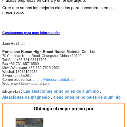
muchas empresas en China y en el extranjero.
Cree que somos los mejores elegidos para convertirnos en su
mejor socio.
Contáctenos para más información:
Jane Hu (Sra.)
Porcelana
Hunan High Broad Nuevo Material Co., Ltd.
70 Chezhan North Road, Changsha, China 410100
Teléfono:+86-731-85717705
Fax:+86-731-85716569
Móvil/Whatsapp: +86-139-7515-2932
Wechat: 13975152932
Skype: jane.hu261
Correo electrónico:
janehu@hbnewmaterial.com
Web: www.
hbnewmaterial.com
Las aleaciones principales de aluminio
Etiquetas:
,
Aleaciones de magnesio
aleaciones principales de aluminio
,
Obtenga el mejor precio por