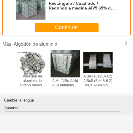
Rectángulo / Cuadrado /
Redondo a medida AlV5 65% de
aleación maestra de aluminio de
vanadio YS/T282/2000
Continuar
Algodón de aluminio
Más
 Ser
Aleación de
AlTi AlSi AlFe
AlBe3 (Be2.8-3.2)
Ceriu
iones
aluminio de
AlMo AlBe AlNd
AlBe5 (Be4.8-6.2)
aleación p
ales de
lantano Aleación
AlSr aluminio al
AlBe Aluminio y
de alum
inio
de LaAl, aleación
aleación maestra
berilo de aleación
AlCe1
de aluminio de
maestra
Ceriu
tierras raras para
aleació
Cambie la lengua
endurecedores
tierras ra
refinaci
Spanish
gran