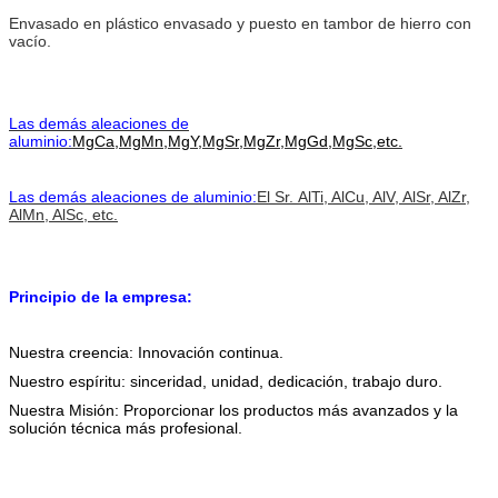
Envasado en plástico envasado y puesto en tambor de hierro con
vacío.
Las demás aleaciones de
aluminio:
MgCa,MgMn,MgY,MgSr,MgZr,MgGd,MgSc,etc.
Las demás aleaciones de aluminio:
El Sr.
AlTi, AlCu, AlV, AlSr, AlZr,
AlMn, AlSc, etc.
Principio de la empresa:
Nuestra creencia: Innovación continua.
Nuestro espíritu: sinceridad, unidad, dedicación, trabajo duro.
Nuestra Misión: Proporcionar los productos más avanzados y la
solución técnica más profesional.