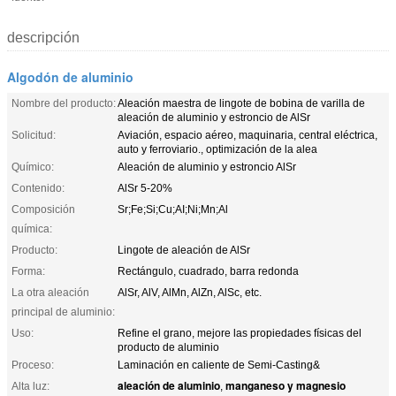
descripción
Algodón de aluminio
Nombre del producto:
Aleación maestra de lingote de bobina de varilla de
aleación de aluminio y estroncio de AlSr
Solicitud:
Aviación, espacio aéreo, maquinaria, central eléctrica,
auto y ferroviario., optimización de la alea
Químico:
Aleación de aluminio y estroncio AlSr
Contenido:
AlSr 5-20%
Composición
Sr;Fe;Si;Cu;AI;Ni;Mn;Al
química:
Producto:
Lingote de aleación de AlSr
Forma:
Rectángulo, cuadrado, barra redonda
La otra aleación
AlSr, AlV, AlMn, AlZn, AlSc, etc.
principal de aluminio:
Uso:
Refine el grano, mejore las propiedades físicas del
producto de aluminio
Proceso:
Laminación en caliente de Semi-Casting&
aleación de aluminio
manganeso y magnesio
Alta luz:
,