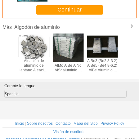
Continuar
Algodón de aluminio
Más
 Ser
Aleación de
AlTi AlSi AlFe
AlBe3 (Be2.8-3.2)
Ceriu
iones
aluminio de
AlMo AlBe AlNd
AlBe5 (Be4.8-6.2)
aleación p
ales de
lantano Aleación
AlSr aluminio al
AlBe Aluminio y
de alum
inio
de LaAl, aleación
aleación maestra
berilo de aleación
AlCe1
de aluminio de
maestra
Ceriu
tierras raras para
aleació
Cambie la lengua
endurecedores
tierras ra
refinaci
Spanish
gran
Inicio
|
Sobre nosotros
|
Contacto
|
Mapa del Sitio
|
Privacy Policy
Visión de escritorio