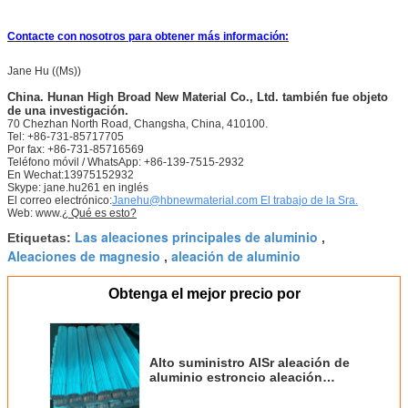
Contacte con nosotros para obtener más información:
Jane Hu ((Ms))
China.
Hunan High Broad New Material Co., Ltd. también fue objeto
de una investigación.
70 Chezhan North Road, Changsha, China, 410100.
Tel: +86-731-85717705
Por fax: +86-731-85716569
Teléfono móvil / WhatsApp: +86-139-7515-2932
En Wechat:13975152932
Skype: jane.hu261 en inglés
El correo electrónico:
Janehu@hbnewmaterial.com El trabajo de la Sra.
Web: www.
¿ Qué es esto?
Las aleaciones principales de aluminio
Etiquetas:
,
Aleaciones de magnesio
aleación de aluminio
,
Obtenga el mejor precio por
Alto suministro AlSr aleación de
aluminio estroncio aleación
principal de lingotes