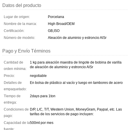
Datos del producto
Lugar de origen:
Porcelana
Nombre de la marca:
High Broad/OEM
Certificación:
GB,ISO
Número de modelo:
Aleación de aluminio y estroncio AlSr
Pago y Envío Términos
Cantidad de
1 kg para aleación maestra de lingote de bobina de varilla
de aleación de aluminio y estroncio AlSr
orden mínima:
Precio:
negotiable
Detalles de
En bolsa de plástico al vacío y luego en tambores de acero
empaquetado:
Tiempo de
2days para 1ton
entrega:
Condiciones de
D/P, L/C, T/T, Western Union, MoneyGram, Paypal, etc. Las
tarifas de los servicios de pago incluyen:
pago:
Capacidad de la
500mt por mes
fuente: