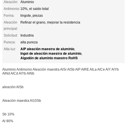
Aleación:
Aluminio
Antimonio:
10%, el saldo total
Forma:
lingote, piezas
Aleación
Refinar el grano, mejorar la resistencia
principal:
Solicitud:
Industria
Pureza:
alta pureza
AlP aleación maestra de aluminio
Alta luz:
,
Ingot de aleación maestra de aluminio
,
Algodón de aluminio maestro RoHS
Aluminio Antimonio Aleación maestra AlSr AlSb AlP AlRE AlLa AlCe AlY AlYb
AlNd AlCd AlYb AlNb
aleación AlSb
Aleación maestra Al10Sb
Sb 10%
Al 90%