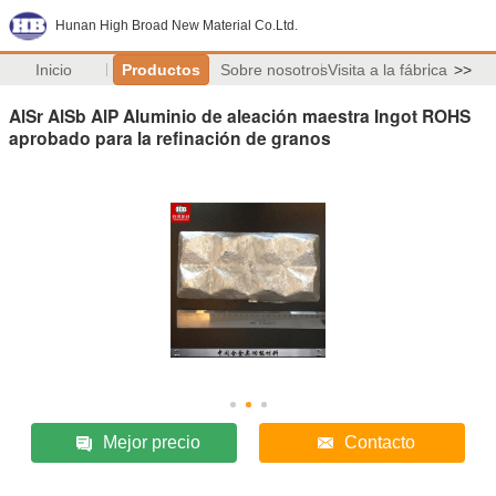
Hunan High Broad New Material Co.Ltd.
Inicio
Productos
Sobre nosotros
Visita a la fábrica
>>
AlSr AlSb AlP Aluminio de aleación maestra Ingot ROHS
aprobado para la refinación de granos
Mejor precio
Contacto