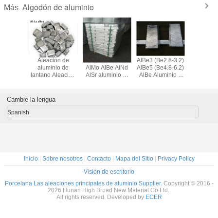
Algodón de aluminio
Más
 Ser
Aleación de
AlTi AlSi AlFe
AlBe3 (Be2.8-3.2)
Ceriu
iones
aluminio de
AlMo AlBe AlNd
AlBe5 (Be4.8-6.2)
aleación p
ales de
lantano Aleación
AlSr aluminio al
AlBe Aluminio y
de alum
inio
de LaAl, aleación
aleación maestra
berilo de aleación
AlCe1
de aluminio de
maestra
Ceriu
tierras raras para
aleació
Cambie la lengua
endurecedores
tierras ra
refinaci
Spanish
gran
Inicio
|
Sobre nosotros
|
Contacto
|
Mapa del Sitio
|
Privacy Policy
Visión de escritorio
Porcelana Las aleaciones principales de aluminio Supplier.
Copyright © 2016 -
2026 Hunan High Broad New Material Co.Ltd..
All rights reserved. Developed by
ECER