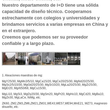
Nuestro departamento de I+D tiene una sólida
capacidad de diseño técnico. Cooperamos
estrechamente con colegios y universidades y
brindamos servicios a varias empresas en China y
en el extranjero.
Creemos que podemos ser su proveedor
confiable y a largo plazo.
1. Aleaciones maestras de mg:
MgY25/30, MgMn3/5/10, MgCa15/20, MgCe20/25/30, MgNd20/25/30,
MgSc2/5/10/30, MgGd20/25/30, MgSr10/20, MgLa20/25/30, MgZr25/30,
MgEr20, MgAl50/68, MgCu15/30,
MgLi10, MgSi3, MgDy20/30, MgSm20, MgPr20, MgHo10, MgCd20, MgBa10,
MgZn30, MgLaCe, NiMg, etc.
ZK60, ZM2,ZM3,ZM6,ZM21,ZM31,WE43,WE57,WE94,MnE21, WZ73, magnesio
disuelto, etc.