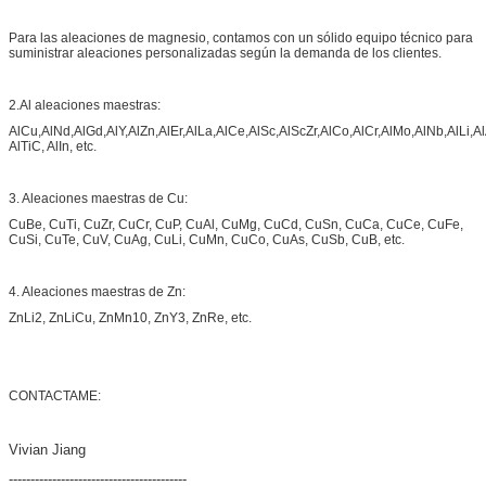
Para las aleaciones de magnesio, contamos con un sólido equipo técnico para
suministrar aleaciones personalizadas según la demanda de los clientes.
2.Al aleaciones maestras:
AlCu,AlNd,AlGd,AlY,AlZn,AlEr,AlLa,AlCe,AlSc,AlScZr,AlCo,AlCr,AlMo,AlNb,AlLi,A
AlTiC, AlIn, etc.
3. Aleaciones maestras de Cu:
CuBe, CuTi, CuZr, CuCr, CuP, CuAl, CuMg, CuCd, CuSn, CuCa, CuCe, CuFe,
CuSi, CuTe, CuV, CuAg, CuLi, CuMn, CuCo, CuAs, CuSb, CuB, etc.
4. Aleaciones maestras de Zn:
ZnLi2, ZnLiCu, ZnMn10, ZnY3, ZnRe, etc.
CONTACTAME:
Vivian Jiang
-----------------------------------------