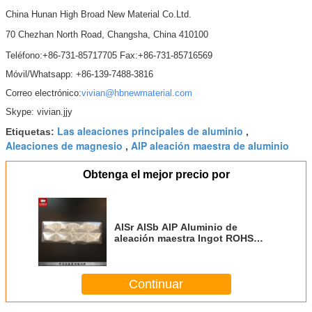
China Hunan High Broad New Material Co.Ltd.
70 Chezhan North Road, Changsha, China 410100
Teléfono:+86-731-85717705 Fax:+86-731-85716569
Móvil/Whatsapp: +86-139-7488-3816
Correo electrónico:
vivian@hbnewmaterial.com
Skype: vivian.jjy
Las aleaciones principales de aluminio
Etiquetas:
,
Aleaciones de magnesio
AlP aleación maestra de aluminio
,
Obtenga el mejor precio por
AlSr AlSb AlP Aluminio de
aleación maestra Ingot ROHS
aprobado para la refinación de
granos
Continuar