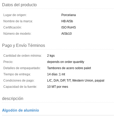
Datos del producto
Lugar de origen:
Porcelana
Nombre de la marca:
HB AlSb
Certificación:
ISO RoHS
Número de modelo:
AlSb10
Pago y Envío Términos
Cantidad de orden mínima:
2 kgs
Precio:
depends on order quantity
Detalles de empaquetado:
Tambores de acero sobre palet
Tiempo de entrega:
14 días :1 mt
Condiciones de pago:
L/C, D/A, D/P, T/T, Western Union, paypal
Capacidad de la fuente:
10 MT por mes
descripción
Algodón de aluminio