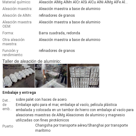
Material químico:
Aleación AlMg AlMn AlCr AlSi AlCu AlNi AlMg AlFe AlZn AlLi AlCa AlBi AlV
Aleación maestra:
Aleación maestra a base de aluminio
Aleación de AlMn:
refinadores de granos
Aleación maestra
Aleación maestra a base de aluminio
OEM:
Forma:
Barra cuadrada, redonda
Otra aleación
Aleación maestra a base de aluminio
maestra:
Función y
refinadores de granos
rendimiento:
Taller de aleación de aluminio:
Embalaje y entrega
sobre palet con haces de acero.
Detalles
de
Embalaje apto para el mar, embalaje al vacío, película plástica
embalaje
embalada y colocada en un tambor de hierro con embalaje al vacío para
aleaciones maestras de AlMg Aleaciones de aluminio y magnesio
utilizadas con fines pirotécnicos
Changsha por transporte aéreo/Shanghai por transporte
Puerto
marítimo