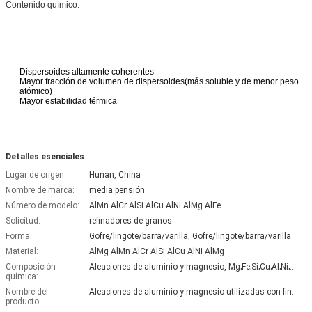
Contenido químico:
Dispersoides altamente coherentes
Mayor fracción de volumen de dispersoides
(más soluble y de menor peso
atómico)
Mayor estabilidad térmica
Detalles esenciales
Lugar de origen:
Hunan, China
Nombre de marca:
media pensión
Número de modelo:
AlMn AlCr AlSi AlCu AlNi AlMg AlFe
Solicitud:
refinadores de granos
Forma:
Gofre/lingote/barra/varilla, Gofre/lingote/barra/varilla
Material:
AlMg AlMn AlCr AlSi AlCu AlNi AlMg
Composición
Aleaciones de aluminio y magnesio, Mg;Fe;Si;Cu;AI;Ni;Mn;Al
química:
Nombre del
Aleaciones de aluminio y magnesio utilizadas con fines pirotécnicos.
producto: