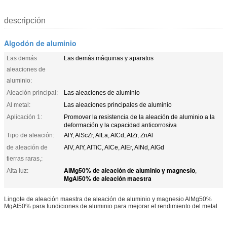
descripción
Algodón de aluminio
Las demás
Las demás máquinas y aparatos
aleaciones de
aluminio:
Aleación principal:
Las aleaciones de aluminio
Al metal:
Las aleaciones principales de aluminio
Aplicación 1:
Promover la resistencia de la aleación de aluminio a la
deformación y la capacidad anticorrosiva
Tipo de aleación:
AlY, AlScZr, AlLa, AlCd, AlZr, ZnAl
de aleación de
AlV, AlY, AlTiC, AlCe, AlEr, AlNd, AlGd
tierras raras,:
AlMg50% de aleación de aluminio y magnesio
Alta luz:
,
MgAl50% de aleación maestra
Lingote de aleación maestra de aleación de aluminio y magnesio AlMg50%
MgAl50% para fundiciones de aluminio para mejorar el rendimiento del metal