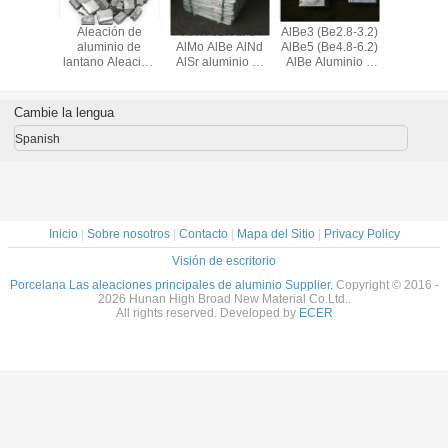
 Ser
Aleación de
AlTi AlSi AlFe
AlBe3 (Be2.8-3.2)
Ceriu
iones
aluminio de
AlMo AlBe AlNd
AlBe5 (Be4.8-6.2)
aleación p
ales de
lantano Aleación
AlSr aluminio al
AlBe Aluminio y
de alum
inio
de LaAl, aleación
aleación maestra
berilo de aleación
AlCe1
de aluminio de
maestra
Ceriu
tierras raras para
aleació
Cambie la lengua
endurecedores
tierras ra
refinaci
Spanish
gran
Inicio
|
Sobre nosotros
|
Contacto
|
Mapa del Sitio
|
Privacy Policy
Visión de escritorio
Porcelana Las aleaciones principales de aluminio Supplier.
Copyright © 2016 -
2026 Hunan High Broad New Material Co.Ltd..
All rights reserved. Developed by
ECER