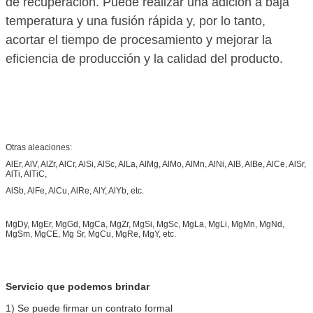
de recuperación. Puede realizar una adición a baja
temperatura y una fusión rápida y, por lo tanto,
acortar el tiempo de procesamiento y mejorar la
eficiencia de producción y la calidad del producto.
Otras aleaciones:
AlEr, AlV, AlZr, AlCr, AlSi, AlSc, AlLa, AlMg, AlMo, AlMn, AlNi, AlB, AlBe, AlCe, AlSr,
AlTi, AlTiC,
AlSb, AlFe, AlCu, AlRe, AlY, AlYb, etc.
MgDy, MgEr, MgGd, MgCa, MgZr, MgSi, MgSc, MgLa, MgLi, MgMn, MgNd,
MgSm, MgCE, Mg Sr, MgCu, MgRe, MgY, etc.
Servicio que podemos brindar
1) Se puede firmar un contrato formal