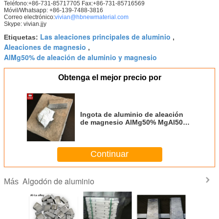
Teléfono:+86-731-85717705 Fax:+86-731-85716569
Móvil/Whatsapp: +86-139-7488-3816
Correo electrónico:
vivian@hbnewmaterial.com
Skype: vivian.jjy
Las aleaciones principales de aluminio
Etiquetas:
,
Aleaciones de magnesio
,
AlMg50% de aleación de aluminio y magnesio
Obtenga el mejor precio por
Ingota de aluminio de aleación
de magnesio AlMg50% MgAl50%
Ingota para fundiciones de
aluminio para aleaciones
maestras Al mejorado
Continuar
rendimiento
Algodón de aluminio
Más