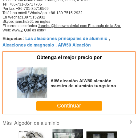
Tel: +86-731-85717705
Por fax: +86-731-85716569
Teléfono móvil / WhatsApp: +86-139-7515-2932
En Wechat:13975152932
Skype: jane.hu261 en inglés
El correo electrónico:
Janehu@hbnewmaterial.com El trabajo de la Sra.
Web: www.
¿ Qué es esto?
Las aleaciones principales de aluminio
Etiquetas:
,
Aleaciones de magnesio
AlW50 Aleación
,
Obtenga el mejor precio por
AlW aleación AlW50 aleación
maestra de aluminio tungsteno
Continuar
Algodón de aluminio
Más