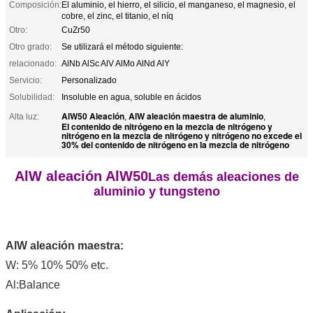
Composición:
El aluminio, el hierro, el silicio, el manganeso, el magnesio, el
cobre, el zinc, el titanio, el níq
Otro:
CuZr50
Otro grado:
Se utilizará el método siguiente:
relacionado:
AlNb AlSc AlV AlMo AlNd AlY
Servicio:
Personalizado
Solubilidad:
Insoluble en agua, soluble en ácidos
AlW50 Aleación
AlW aleación maestra de aluminio
Alta luz:
,
,
El contenido de nitrógeno en la mezcla de nitrógeno y
nitrógeno en la mezcla de nitrógeno y nitrógeno no excede el
30% del contenido de nitrógeno en la mezcla de nitrógeno
AlW aleación AlW50
Las demás aleaciones de
aluminio y tungsteno
AlW aleación maestra:
W: 5% 10% 50% etc.
Al:Balance