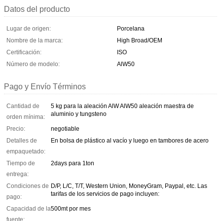
Datos del producto
Lugar de origen:
Porcelana
Nombre de la marca:
High Broad/OEM
Certificación:
ISO
Número de modelo:
AlW50
Pago y Envío Términos
Cantidad de
5 kg para la aleación AlW AlW50 aleación maestra de
aluminio y tungsteno
orden mínima:
Precio:
negotiable
Detalles de
En bolsa de plástico al vacío y luego en tambores de acero
empaquetado:
Tiempo de
2days para 1ton
entrega:
Condiciones de
D/P, L/C, T/T, Western Union, MoneyGram, Paypal, etc. Las
tarifas de los servicios de pago incluyen:
pago:
Capacidad de la
500mt por mes
fuente: