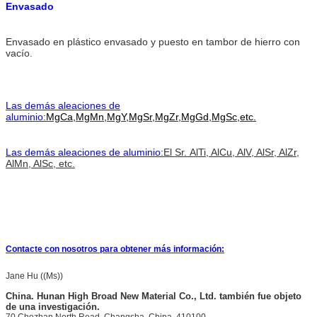
Envasado
Envasado en plástico envasado y puesto en tambor de hierro con
vacío.
Las demás aleaciones de
aluminio:
MgCa,MgMn,MgY,MgSr,MgZr,MgGd,MgSc,etc.
Las demás aleaciones de aluminio:
El Sr.
AlTi, AlCu, AlV, AlSr, AlZr,
AlMn, AlSc, etc.
Contacte con nosotros para obtener más información:
Jane Hu ((Ms))
China.
Hunan High Broad New Material Co., Ltd. también fue objeto
de una investigación.
70 Chezhan North Road, Changsha, China, 410100.