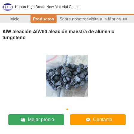
Hunan High Broad New Material Co.Ltd.
Inicio
Productos
Sobre nosotros
Visita a la fábrica
>>
AlW aleación AlW50 aleación maestra de aluminio
tungsteno
Mejor precio
Contacto