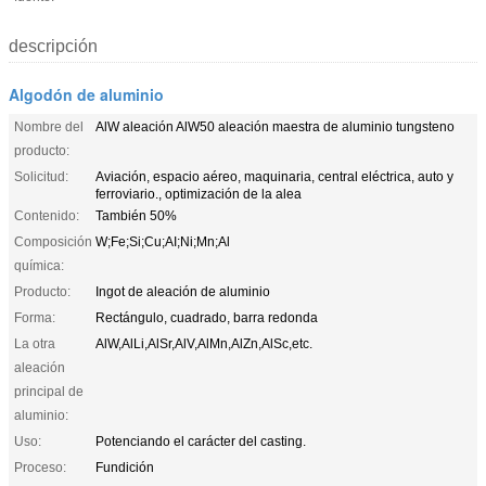
descripción
Algodón de aluminio
Nombre del
AlW aleación AlW50 aleación maestra de aluminio tungsteno
producto:
Solicitud:
Aviación, espacio aéreo, maquinaria, central eléctrica, auto y
ferroviario., optimización de la alea
Contenido:
También 50%
Composición
W;Fe;Si;Cu;AI;Ni;Mn;Al
química:
Producto:
Ingot de aleación de aluminio
Forma:
Rectángulo, cuadrado, barra redonda
La otra
AlW,AlLi,AlSr,AlV,AlMn,AlZn,AlSc,etc.
aleación
principal de
aluminio:
Uso:
Potenciando el carácter del casting.
Proceso:
Fundición