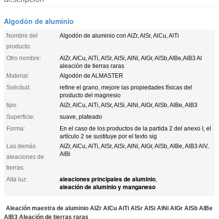
Algodón de aluminio
Nombre del
Algodón de aluminio con AlZr, AlSr, AlCu, AlTi
producto:
Otro nombre:
AlZr, AlCu, AlTi, AlSr, AlSi, AlNi, AlGr, AlSb,AlBe,AlB3 Al
aleación de tierras raras
Material:
Algodón de ALMASTER
Solicitud:
refine el grano, mejore las propiedades físicas del
producto del magnesio
tipo:
AlZr, AlCu, AlTi, AlSr, AlSi, AlNi, AlGr, AlSb, AlBe, AlB3
Superficie:
suave, plateado
Forma:
En el caso de los productos de la partida 2 del anexo I, el
artículo 2 se sustituye por el texto sig
Las demás
AlZr, AlCu, AlTi, AlSr, AlSi, AlNi, AlGr, AlSb, AlBe, AlB3 AlV,
AlBi
aleaciones de
tierras:
aleaciones principales de aluminio
Alta luz:
,
aleación de aluminio y manganeso
Aleación maestra de aluminio AlZr AlCu AlTi AlSr AlSi AlNi AlGr AlSb AlBe
AlB3 Aleación de tierras raras