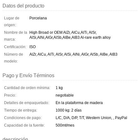
Datos del producto
Lugar de
Porcelana
origen:
Nombre de la
High Broad or OEM AlZr, AlCu,AlTi, AlSr,
AlSi,AlNi,AlGr,AlSb,AlBe,AlB3 Al-rare earth alloy
marca:
Certificación:
ISO
Número de
AlZr, AlCu, AlTi, AlSr, AlSi, AlNi, AlGr, AlSb, AlBe, AlB3
modelo:
Pago y Envío Términos
Cantidad de orden mínima:
1 kg
Precio:
negotiable
Detalles de empaquetado:
En la plataforma de madera
Tiempo de entrega:
1000 kg: 2 días
Condiciones de pago:
L/C, D/A, D/P, T/T, Western Union, , PayPal
Capacidad de la fuente:
500mt/mes
descripción