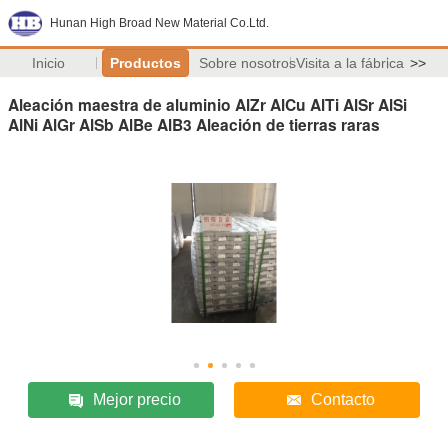
Hunan High Broad New Material Co.Ltd.
Inicio
Productos
Sobre nosotros
Visita a la fábrica
>>
Aleación maestra de aluminio AlZr AlCu AlTi AlSr AlSi
AlNi AlGr AlSb AlBe AlB3 Aleación de tierras raras
Mejor precio
Contacto