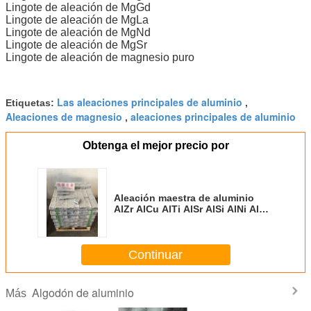
Lingote de aleación de MgGd
Lingote de aleación de MgLa
Lingote de aleación de MgNd
Lingote de aleación de MgSr
Lingote de aleación de magnesio puro
Las aleaciones principales de aluminio
Etiquetas:
,
Aleaciones de magnesio
aleaciones principales de aluminio
,
Obtenga el mejor precio por
Aleación maestra de aluminio
AlZr AlCu AlTi AlSr AlSi AlNi AlGr
AlSb AlBe AlB3 Aleación de
tierras raras
Continuar
Algodón de aluminio
Más