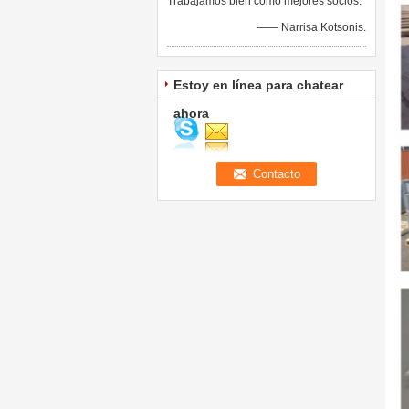
Trabajamos bien como mejores socios.
—— Narrisa Kotsonis.
Estoy en línea para chatear
ahora