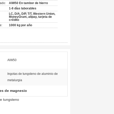
ado:
AlW50 En tambor de hierro
1-8 días laborables
LC, D/A, D/P, T/T, Western Union,
MoneyGram, alipay, tarjeta de
crédito
e:
1000 kg por año
AlW50
Ingotas de tungsteno de aluminio de
metalurgia
es de magnesio
de tungsteno