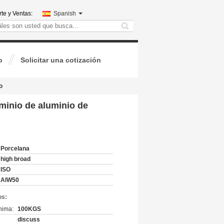
te y Ventas:
Spanish
search
o
Solicitar una cotización
o
uminio de aluminio de
Porcelana
high broad
ISO
AlW50
os:
nima:
100KGS
discuss