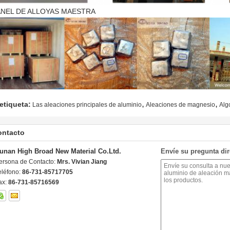
ANEL DE ALLOYAS MAESTRA
,
,
etiqueta:
Las aleaciones principales de aluminio
Aleaciones de magnesio
Alg
ontacto
unan High Broad New Material Co.Ltd.
Envíe su pregunta di
ersona de Contacto:
Mrs. Vivian Jiang
eléfono:
86-731-85717705
ax:
86-731-85716569