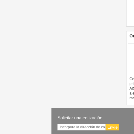
O
Ce
pr
Al
al
ra
gr
Solicitar una cotización
Envíe