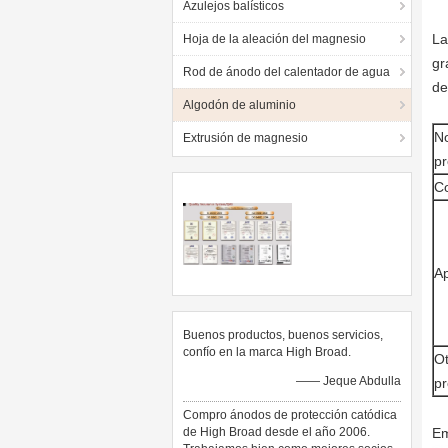
Azulejos balísticos
La
Hoja de la aleación del magnesio
gr
Rod de ánodo del calentador de agua
de
Algodón de aluminio
N
Extrusión de magnesio
pr
C
Ap
Buenos productos, buenos servicios,
confío en la marca High Broad.
Ot
—— Jeque Abdulla
pr
Compro ánodos de protección catódica
de High Broad desde el año 2006.
Em