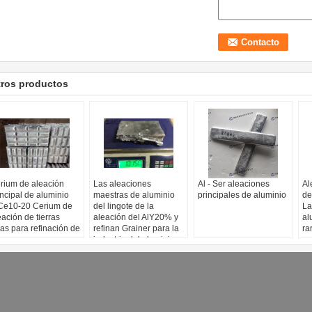
tros productos
rium de aleación
Las aleaciones
Al - Ser aleaciones
Al
incipal de aluminio
maestras de aluminio
principales de aluminio
de
Ce10-20 Cerium de
del lingote de la
La
eación de tierras
aleación del AlY20% y
al
ras para refinación de
refinan Grainer para la
ra
anos
industria del aluminio
en