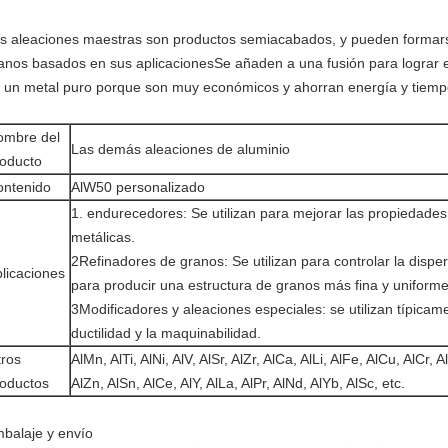
s aleaciones maestras son productos semiacabados, y pueden formarse
anos basados en sus aplicacionesSe añaden a una fusión para lograr el
 un metal puro porque son muy económicos y ahorran energía y tiemp
ombre del
Las demás aleaciones de aluminio
oducto
ontenido
AlW50 personalizado
1. endurecedores: Se utilizan para mejorar las propiedades
metálicas.
2Refinadores de granos: Se utilizan para controlar la disper
licaciones
para producir una estructura de granos más fina y uniforme
3Modificadores y aleaciones especiales: se utilizan típicam
ductilidad y la maquinabilidad.
ros
AlMn, AlTi, AlNi, AlV, AlSr, AlZr, AlCa, AlLi, AlFe, AlCu, AlCr,
oductos
AlZn, AlSn, AlCe, AlY, AlLa, AlPr, AlNd, AlYb, AlSc, etc.
balaje y envío