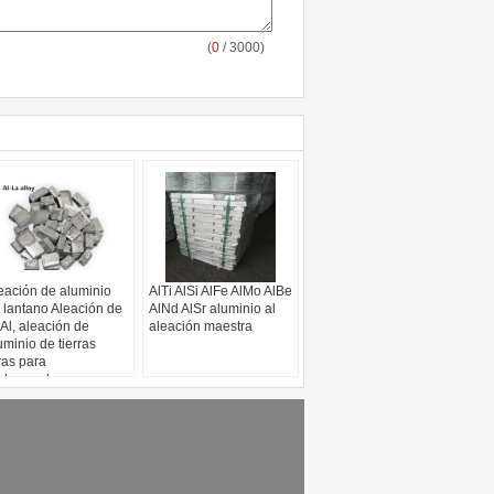
(
0
/ 3000)
eación de aluminio
AlTi AlSi AlFe AlMo AlBe
 lantano Aleación de
AlNd AlSr aluminio al
Al, aleación de
aleación maestra
uminio de tierras
ras para
durecedores