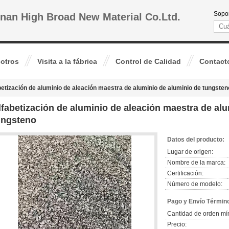
Sopor
nan High Broad New Material Co.Ltd.
otros
Visita a la fábrica
Control de Calidad
Contact
betización de aluminio de aleación maestra de aluminio de aluminio de tungsten
lfabetización de aluminio de aleación maestra de al
ungsteno
Datos del producto:
Lugar de origen:
Nombre de la marca:
Certificación:
Número de modelo:
Pago y Envío Términ
Cantidad de orden mí
Precio: