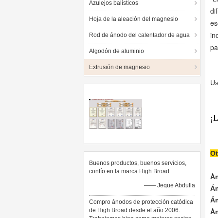
Azulejos balísticos
di
Hoja de la aleación del magnesio
es
in
Rod de ánodo del calentador de agua
pa
Algodón de aluminio
Extrusión de magnesio
Us
¡L
Ot
Buenos productos, buenos servicios,
confío en la marca High Broad.
Án
—— Jeque Abdulla
Án
Án
Compro ánodos de protección catódica
de High Broad desde el año 2006.
Án