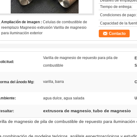
Detalles de empaquet
Tiempo de entrega:
Condiciones de pago:
Ampliación de imagen :
Celulas de combustible de
Capacidad de la fuent
reemplazo Magnesio extrusión Varilla de magnesio
para iluminación exterior
Contacto
Varilla de magnesio de repuesto para pila de
E
olicitud:
combustible
S
varilla, barra
orma del ánodo Mg:
C
mbiente:
agua dulce, agua salada
U
extrusora de magnesio
tubo de magnesio
esaltar:
,
rilla de magnesio de pila de combustible de repuesto para iluminación 
a combinación de modelos teóricos, análisis espectroscópicos y estudi