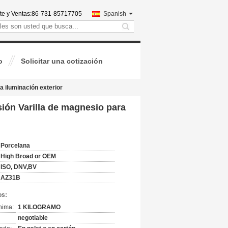
te y Ventas:
86-731-85717705
Spanish
search
o
Solicitar una cotización
 iluminación exterior
ión Varilla de magnesio para
Porcelana
High Broad or OEM
ISO, DNV,BV
AZ31B
os:
nima:
1 KILOGRAMO
negotiable