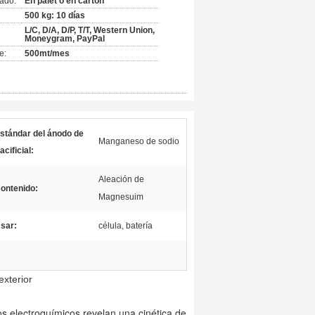
ado:
En palet o en cartón
500 kg: 10 días
L/C, D/A, D/P, T/T, Western Union,
Moneygram, PayPal
e:
500mt/mes
stándar del ánodo de
Manganeso de sodio
acificial:
Aleación de
ontenido:
Magnesuim
sar:
célula, batería
exterior
os electroquímicos revelan una cinética de