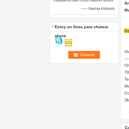
Trabajamos bien como mejores socios.
Án
—— Narrisa Kotsonis.
Ma
Estoy en línea para chatear
Co
ahora
Vi
---
Ch
70
Te
Mó
Co
Sk
C