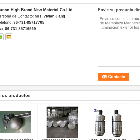
unan High Broad New Material Co.Ltd.
Envíe su pregunta di
ersona de Contacto:
Mrs. Vivian Jiang
eléfono:
86-731-85717705
ax:
86-731-85716569
tros productos