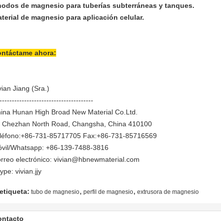
odos de magnesio para tuberías subterráneas y tanques.
terial de magnesio para aplicación celular.
ntáctame ahora:
vian Jiang (Sra.)
--------------------------------------
ina Hunan High Broad New Material Co.Ltd.
 Chezhan North Road, Changsha, China 410100
léfono:+86-731-85717705 Fax:+86-731-85716569
vil/Whatsapp: +86-139-7488-3816
rreo electrónico: vivian@hbnewmaterial.com
ype: vivian.jjy
,
,
etiqueta:
tubo de magnesio
perfil de magnesio
extrusora de magnesio
ontacto