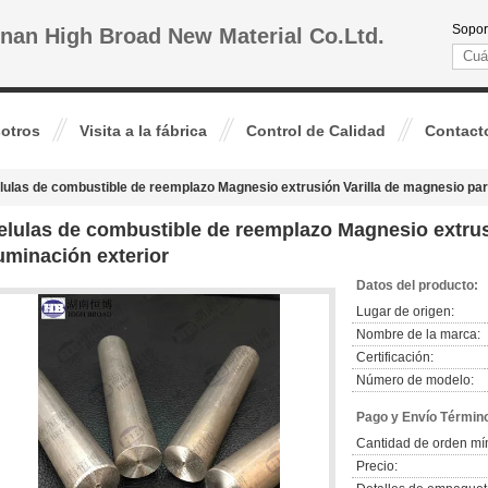
Sopor
nan High Broad New Material Co.Ltd.
otros
Visita a la fábrica
Control de Calidad
Contact
lulas de combustible de reemplazo Magnesio extrusión Varilla de magnesio para
elulas de combustible de reemplazo Magnesio extrus
luminación exterior
Datos del producto:
Lugar de origen:
Nombre de la marca:
Certificación:
Número de modelo:
Pago y Envío Términ
Cantidad de orden mí
Precio: