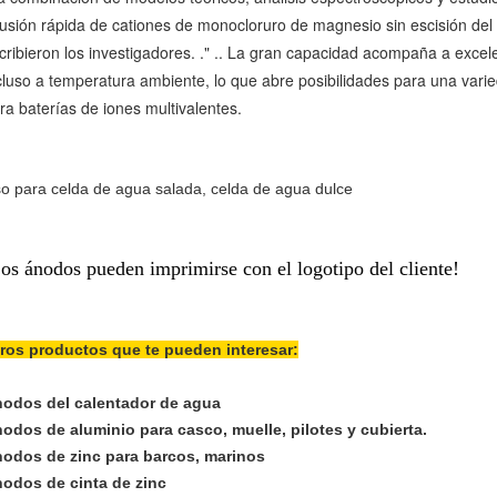
fusión rápida de cationes de monocloruro de magnesio sin escisión del
cribieron los investigadores. ." .. La gran capacidad acompaña a excel
cluso a temperatura ambiente, lo que abre posibilidades para una varie
ra baterías de iones multivalentes.
o para celda de agua salada, celda de agua dulce
os ánodos pueden imprimirse con el logotipo del cliente!
ros productos que te pueden interesar:
odos del calentador de agua
odos de aluminio para casco, muelle, pilotes y cubierta.
odos de zinc para barcos, marinos
odos de cinta de zinc